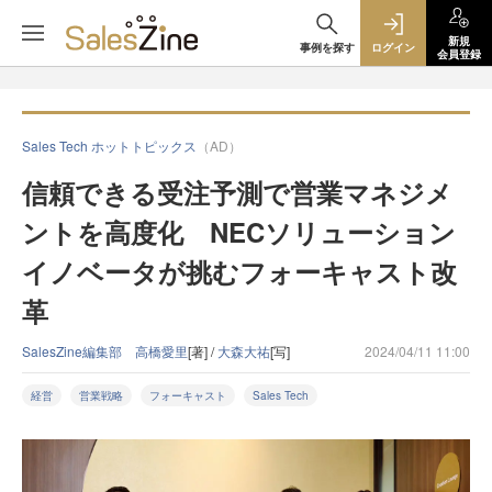
新規
事例を探す
ログイン
会員登録
Sales Tech ホットトピックス
（AD）
信頼できる受注予測で営業マネジメ
ントを高度化 NECソリューション
イノベータが挑むフォーキャスト改
革
SalesZine編集部 高橋愛里
[著] /
大森大祐
[写]
2024/04/11 11:00
経営
営業戦略
フォーキャスト
Sales Tech