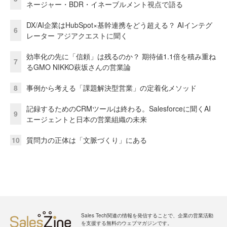
ネージャー・BDR・イネーブルメント視点で語る
DX/AI企業はHubSpot×基幹連携をどう超える？ AIインテグ
6
レーター アジアクエストに聞く
効率化の先に「信頼」は残るのか？ 期待値1.1倍を積み重ね
7
るGMO NIKKO萩坂さんの営業論
8
事例から考える「課題解決型営業」の定着化メソッド
記録するためのCRMツールは終わる。Salesforceに聞くAI
9
エージェントと日本の営業組織の未来
10
質問力の正体は「文脈づくり」にある
Sales Tech関連の情報を発信することで、企業の営業活動
を支援する無料のウェブマガジンです。