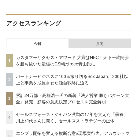
アクセスランキング
今日
月間
カスタマーサクセス・アワード 大賞はNEC！天下一武闘会
1
を勝ち抜いた最強のCSMはfreee青山氏に
パートナービジネスに100％振り切るBox Japan。300社以
2
上と事業を成長させた独自戦略に迫る
累計24万部・高橋浩一氏の新著『法人営業 勝ちパターン大
3
全』発売、顧客の意思決定プロセスを完全解明
セールスフォース・ジャパン激動の17年を支えた「黒衣」
4
川上和代さんに聞く、セールスストラテジーの正体
エンプラ開拓を変える横断合意×現場実行力。アカウントマ
5