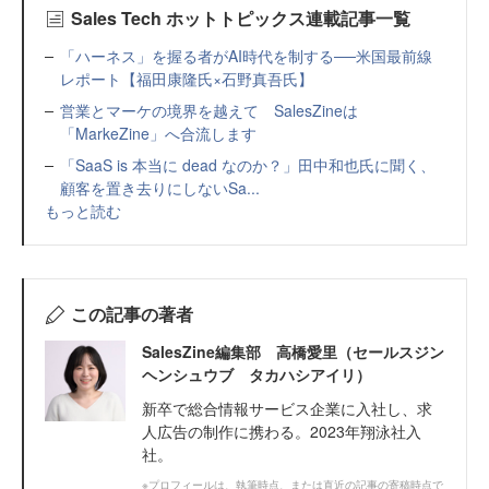
Sales Tech ホットトピックス連載記事一覧
「ハーネス」を握る者がAI時代を制する──米国最前線
レポート【福田康隆氏×石野真吾氏】
営業とマーケの境界を越えて SalesZineは
「MarkeZine」へ合流します
「SaaS is 本当に dead なのか？」田中和也氏に聞く、
顧客を置き去りにしないSa...
もっと読む
この記事の著者
SalesZine編集部 高橋愛里（セールスジン
ヘンシュウブ タカハシアイリ）
新卒で総合情報サービス企業に入社し、求
人広告の制作に携わる。2023年翔泳社入
社。
※プロフィールは、執筆時点、または直近の記事の寄稿時点で