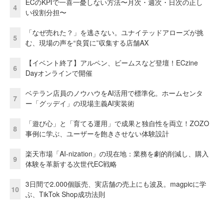
ECのKPIで一喜一憂しない方法〜月次・週次・日次の正し
4
い役割分担〜
「なぜ売れた？」を逃さない。ユナイテッドアローズが挑
5
む、現場の声を“良質に”収集する店舗AX
【イベント終了】アルペン、ビームスなど登壇！ECzine
6
Dayオンラインで開催
ベテラン店員のノウハウをAI活用で標準化。ホームセンタ
7
ー「グッデイ」の現場主義AI実装術
「遊び心」と「育てる運用」で成果と独自性を両立！ZOZO
8
事例に学ぶ、ユーザーを飽きさせない体験設計
楽天市場「AI-nization」の現在地：業務を劇的削減し、購入
9
体験を革新する次世代EC戦略
3日間で2.000個販売、実店舗の売上にも波及。magpicに学
10
ぶ、TikTok Shop成功法則