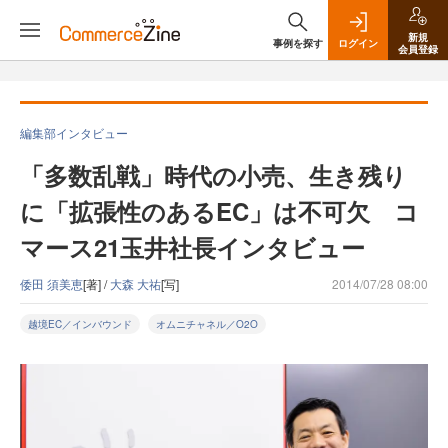
新規
事例を探す
ログイン
会員登録
編集部インタビュー
「多数乱戦」時代の小売、生き残り
に「拡張性のあるEC」は不可欠 コ
マース21玉井社長インタビュー
倭田 須美恵
[著] /
大森 大祐
[写]
2014/07/28 08:00
越境EC／インバウンド
オムニチャネル／O2O