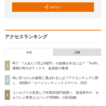
ログイン
アクセスランキング
今日
月間
AIで「1人あたり売上8億円」の組織を作るには？「Yunth」
1
展開のAiロボティクス、急成長の裏側
AIに見つけられ顧客に選ばれるには？アクセンチュアに聞
2
く、3段階の「エージェンティックコマース」対応
コンセプトの見直しで年商20億円規模へ 急成長中の「セ
3
ルフレジ専用エコバッグORIBA」のEC戦略