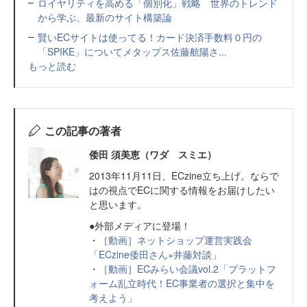
ロイヤリティを高める「個別化」戦略 世界のトレンド
から学ぶ、最新のサイト構築論
賢いECサイトは使ってる！カード決済手数料０円の
「SPIKE」についてメタップス佐藤航陽さ...
もっと読む
この記事の著者
倭田 須美恵（ワダ スミエ）
2013年11月11日、ECzine立ち上げ。ならで
はの視点でECに関する情報をお届けしたい
と思います。
●外部メディアに登場！
・
［動画］ネットショップ運営実践会
「ECzine倭田さん×井藤対談」
・
［動画］ECみらい会議vol.2「プラットフ
ォーム乱立時代！EC事業者の選択と集中を
考えよう」