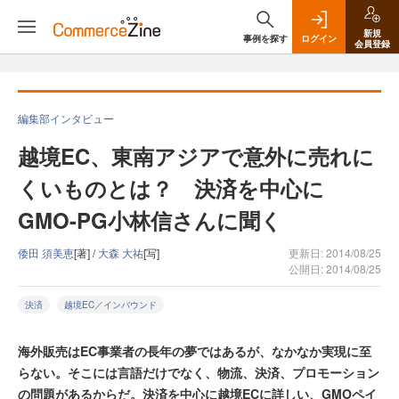
新規
事例を探す
ログイン
会員登録
編集部インタビュー
越境EC、東南アジアで意外に売れに
くいものとは？ 決済を中心に
GMO-PG小林信さんに聞く
倭田 須美恵
[著] /
大森 大祐
[写]
更新日: 2014/08/25
公開日: 2014/08/25
決済
越境EC／インバウンド
海外販売はEC事業者の長年の夢ではあるが、なかなか実現に至
らない。そこには言語だけでなく、物流、決済、プロモーション
の問題があるからだ。決済を中心に越境ECに詳しい、GMOペイ