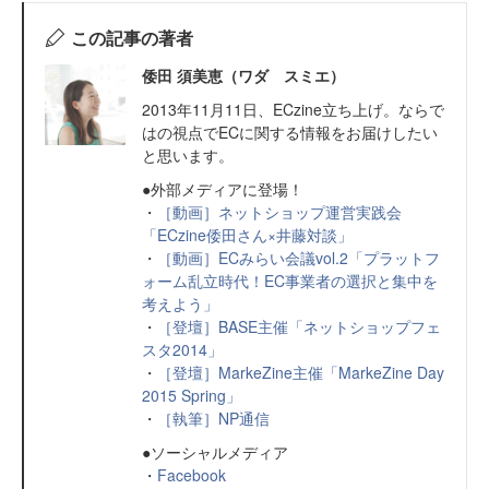
この記事の著者
倭田 須美恵（ワダ スミエ）
2013年11月11日、ECzine立ち上げ。ならで
はの視点でECに関する情報をお届けしたい
と思います。
●外部メディアに登場！
・
［動画］ネットショップ運営実践会
「ECzine倭田さん×井藤対談」
・
［動画］ECみらい会議vol.2「プラットフ
ォーム乱立時代！EC事業者の選択と集中を
考えよう」
・
［登壇］BASE主催「ネットショップフェ
スタ2014」
・
［登壇］MarkeZine主催「MarkeZine Day
2015 Spring」
・
［執筆］NP通信
●ソーシャルメディア
・
Facebook