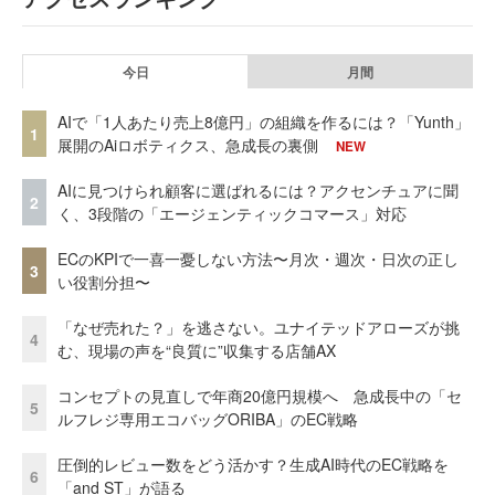
今日
月間
AIで「1人あたり売上8億円」の組織を作るには？「Yunth」
1
展開のAiロボティクス、急成長の裏側
NEW
AIに見つけられ顧客に選ばれるには？アクセンチュアに聞
2
く、3段階の「エージェンティックコマース」対応
ECのKPIで一喜一憂しない方法〜月次・週次・日次の正し
3
い役割分担〜
「なぜ売れた？」を逃さない。ユナイテッドアローズが挑
4
む、現場の声を“良質に”収集する店舗AX
コンセプトの見直しで年商20億円規模へ 急成長中の「セ
5
ルフレジ専用エコバッグORIBA」のEC戦略
圧倒的レビュー数をどう活かす？生成AI時代のEC戦略を
6
「and ST」が語る