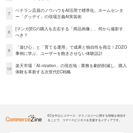
ベテラン店員のノウハウをAI活用で標準化。ホームセンタ
7
ー「グッデイ」の現場主義AI実装術
[マンガ]ECの購入を左右する「商品画像」、何から撮影す
8
べき？
「遊び心」と「育てる運用」で成果と独自性を両立！ZOZO
9
事例に学ぶ、ユーザーを飽きさせない体験設計
楽天市場「AI-nization」の現在地：業務を劇的削減し、購入
10
体験を革新する次世代EC戦略
ECを中心にコマース・テクノロジーに関する情報を発信す
ることで、コマースビジネスを支援するメディアです。