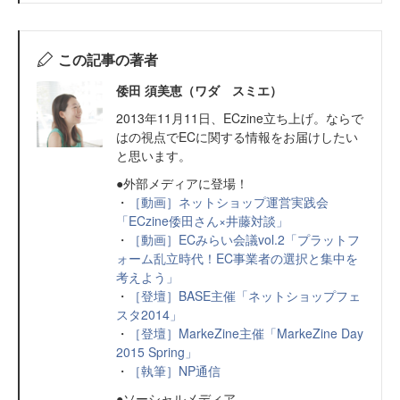
この記事の著者
倭田 須美恵（ワダ スミエ）
2013年11月11日、ECzine立ち上げ。ならで
はの視点でECに関する情報をお届けしたい
と思います。
●外部メディアに登場！
・
［動画］ネットショップ運営実践会
「ECzine倭田さん×井藤対談」
・
［動画］ECみらい会議vol.2「プラットフ
ォーム乱立時代！EC事業者の選択と集中を
考えよう」
・
［登壇］BASE主催「ネットショップフェ
スタ2014」
・
［登壇］MarkeZine主催「MarkeZine Day
2015 Spring」
・
［執筆］NP通信
●ソーシャルメディア