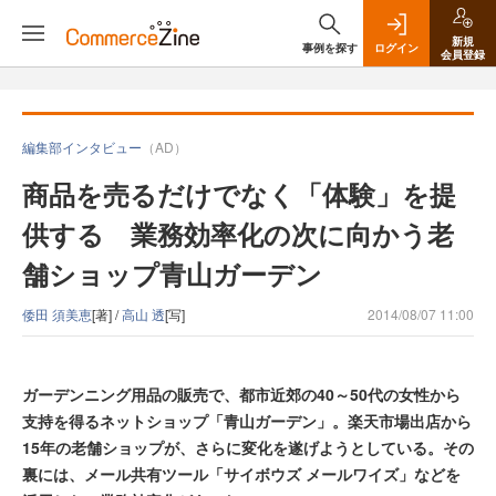
新規
事例を探す
ログイン
会員登録
編集部インタビュー
（AD）
商品を売るだけでなく「体験」を提
供する 業務効率化の次に向かう老
舗ショップ青山ガーデン
倭田 須美恵
[著] /
高山 透
[写]
2014/08/07 11:00
ガーデンニング用品の販売で、都市近郊の40～50代の女性から
支持を得るネットショップ「青山ガーデン」。楽天市場出店から
15年の老舗ショップが、さらに変化を遂げようとしている。その
裏には、メール共有ツール「サイボウズ メールワイズ」などを