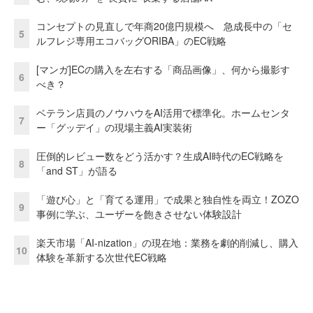
コンセプトの見直しで年商20億円規模へ 急成長中の「セ
5
ルフレジ専用エコバッグORIBA」のEC戦略
[マンガ]ECの購入を左右する「商品画像」、何から撮影す
6
べき？
ベテラン店員のノウハウをAI活用で標準化。ホームセンタ
7
ー「グッデイ」の現場主義AI実装術
圧倒的レビュー数をどう活かす？生成AI時代のEC戦略を
8
「and ST」が語る
「遊び心」と「育てる運用」で成果と独自性を両立！ZOZO
9
事例に学ぶ、ユーザーを飽きさせない体験設計
楽天市場「AI-nization」の現在地：業務を劇的削減し、購入
10
体験を革新する次世代EC戦略