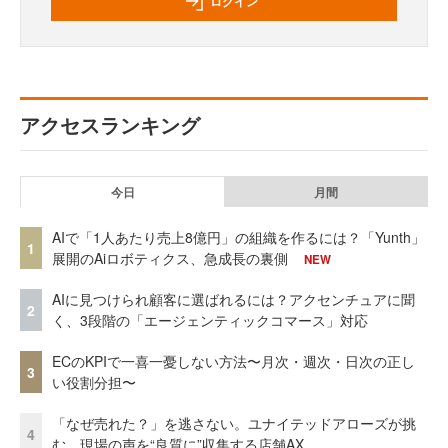
ログイン
アクセスランキング
今日
月間
AIで「1人あたり売上8億円」の組織を作るには？「Yunth」
1
展開のAiロボティクス、急成長の裏側
NEW
AIに見つけられ顧客に選ばれるには？アクセンチュアに聞
2
く、3段階の「エージェンティックコマース」対応
ECのKPIで一喜一憂しない方法〜月次・週次・日次の正し
3
い役割分担〜
「なぜ売れた？」を逃さない。ユナイテッドアローズが挑
4
む、現場の声を“良質に”収集する店舗AX