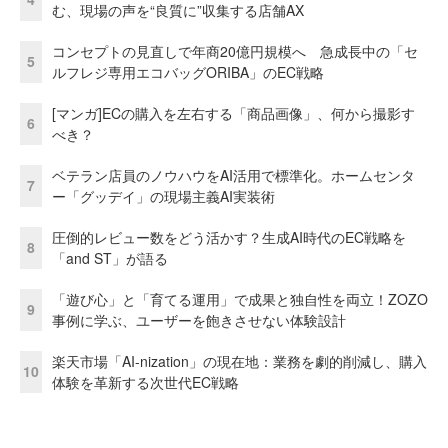
む、現場の声を“良質に”収集する店舗AX
コンセプトの見直しで年商20億円規模へ 急成長中の「セ
5
ルフレジ専用エコバッグORIBA」のEC戦略
[マンガ]ECの購入を左右する「商品画像」、何から撮影す
6
べき？
ベテラン店員のノウハウをAI活用で標準化。ホームセンタ
7
ー「グッデイ」の現場主義AI実装術
圧倒的レビュー数をどう活かす？生成AI時代のEC戦略を
8
「and ST」が語る
「遊び心」と「育てる運用」で成果と独自性を両立！ZOZO
9
事例に学ぶ、ユーザーを飽きさせない体験設計
楽天市場「AI-nization」の現在地：業務を劇的削減し、購入
10
体験を革新する次世代EC戦略