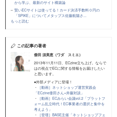
から学ぶ、最新のサイト構築論
賢いECサイトは使ってる！カード決済手数料０円の
「SPIKE」についてメタップス佐藤航陽さ...
もっと読む
この記事の著者
倭田 須美恵（ワダ スミエ）
2013年11月11日、ECzine立ち上げ。ならで
はの視点でECに関する情報をお届けしたい
と思います。
●外部メディアに登場！
・
［動画］ネットショップ運営実践会
「ECzine倭田さん×井藤対談」
・
［動画］ECみらい会議vol.2「プラットフ
ォーム乱立時代！EC事業者の選択と集中を
考えよう」
・
［登壇］BASE主催「ネットショップフェ