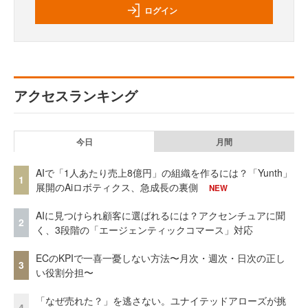
ログイン
アクセスランキング
今日
月間
AIで「1人あたり売上8億円」の組織を作るには？「Yunth」
1
展開のAiロボティクス、急成長の裏側
NEW
AIに見つけられ顧客に選ばれるには？アクセンチュアに聞
2
く、3段階の「エージェンティックコマース」対応
ECのKPIで一喜一憂しない方法〜月次・週次・日次の正し
3
い役割分担〜
「なぜ売れた？」を逃さない。ユナイテッドアローズが挑
4