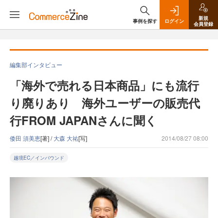
新規
事例を探す
ログイン
会員登録
編集部インタビュー
「海外で売れる日本商品」にも流行
り廃りあり 海外ユーザーの販売代
行FROM JAPANさんに聞く
倭田 須美恵
[著] /
大森 大祐
[写]
2014/08/27 08:00
越境EC／インバウンド