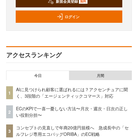
新規会員登録
無料
ログイン
アクセスランキング
今日
月間
AIに見つけられ顧客に選ばれるには？アクセンチュアに聞
1
く、3段階の「エージェンティックコマース」対応
ECのKPIで一喜一憂しない方法〜月次・週次・日次の正し
2
い役割分担〜
コンセプトの見直しで年商20億円規模へ 急成長中の「セ
3
ルフレジ専用エコバッグORIBA」のEC戦略