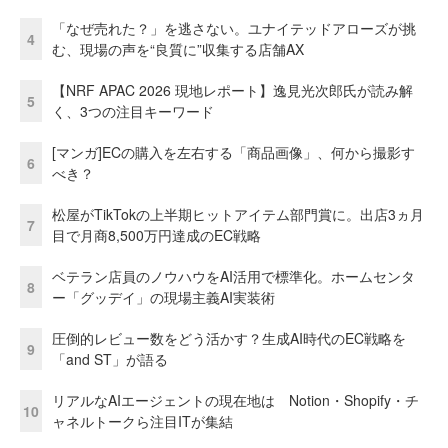
「なぜ売れた？」を逃さない。ユナイテッドアローズが挑
4
む、現場の声を“良質に”収集する店舗AX
【NRF APAC 2026 現地レポート】逸見光次郎氏が読み解
5
く、3つの注目キーワード
[マンガ]ECの購入を左右する「商品画像」、何から撮影す
6
べき？
松屋がTikTokの上半期ヒットアイテム部門賞に。出店3ヵ月
7
目で月商8,500万円達成のEC戦略
ベテラン店員のノウハウをAI活用で標準化。ホームセンタ
8
ー「グッデイ」の現場主義AI実装術
圧倒的レビュー数をどう活かす？生成AI時代のEC戦略を
9
「and ST」が語る
リアルなAIエージェントの現在地は Notion・Shopify・チ
10
ャネルトークら注目ITが集結