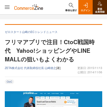
新規
事例を探す
ログイン
会員登録
ゼロスタート山崎のECトレンドニュース
フリマアプリで注目！CtoC戦国時
代 Yahoo!ショッピングやLINE
MALLの狙いもよくわかる
ZETA株式会社 代表取締役社長 山崎徳之
[著]
更新日: 2015/11/13
公開日: 2014/11/06
CtoC