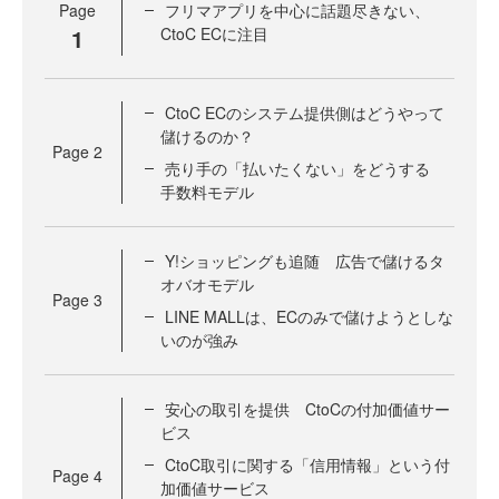
Page
フリマアプリを中心に話題尽きない、
1
CtoC ECに注目
CtoC ECのシステム提供側はどうやって
儲けるのか？
Page
2
売り手の「払いたくない」をどうする
手数料モデル
Y!ショッピングも追随 広告で儲けるタ
オバオモデル
Page
3
LINE MALLは、ECのみで儲けようとしな
いのが強み
安心の取引を提供 CtoCの付加価値サー
ビス
CtoC取引に関する「信用情報」という付
Page
4
加価値サービス