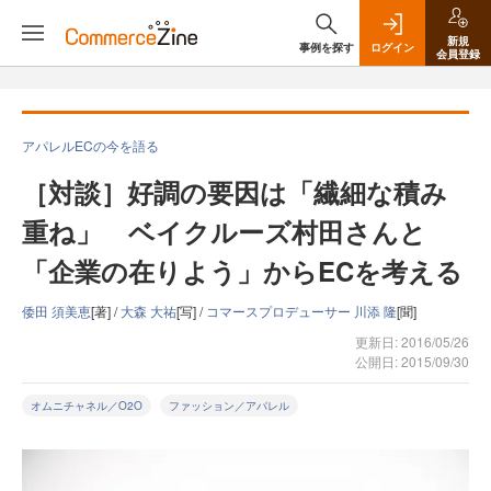
新規
事例を探す
ログイン
会員登録
アパレルECの今を語る
［対談］好調の要因は「繊細な積み
重ね」 ベイクルーズ村田さんと
「企業の在りよう」からECを考える
倭田 須美恵
[著] /
大森 大祐
[写] /
コマースプロデューサー 川添 隆
[聞]
更新日: 2016/05/26
公開日: 2015/09/30
オムニチャネル／O2O
ファッション／アパレル