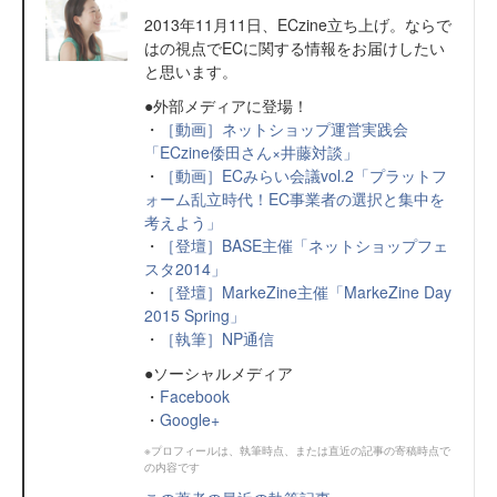
2013年11月11日、ECzine立ち上げ。ならで
はの視点でECに関する情報をお届けしたい
と思います。
●外部メディアに登場！
・
［動画］ネットショップ運営実践会
「ECzine倭田さん×井藤対談」
・
［動画］ECみらい会議vol.2「プラットフ
ォーム乱立時代！EC事業者の選択と集中を
考えよう」
・
［登壇］BASE主催「ネットショップフェ
スタ2014」
・
［登壇］MarkeZine主催「MarkeZine Day
2015 Spring」
・
［執筆］NP通信
●ソーシャルメディア
・
Facebook
・
Google+
※プロフィールは、執筆時点、または直近の記事の寄稿時点で
の内容です