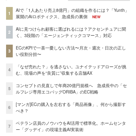
AIで「1人あたり売上8億円」の組織を作るには？「Yunth」
1
展開のAiロボティクス、急成長の裏側
NEW
AIに見つけられ顧客に選ばれるには？アクセンチュアに聞
2
く、3段階の「エージェンティックコマース」対応
ECのKPIで一喜一憂しない方法〜月次・週次・日次の正し
3
い役割分担〜
「なぜ売れた？」を逃さない。ユナイテッドアローズが挑
4
む、現場の声を“良質に”収集する店舗AX
コンセプトの見直しで年商20億円規模へ 急成長中の「セ
5
ルフレジ専用エコバッグORIBA」のEC戦略
[マンガ]ECの購入を左右する「商品画像」、何から撮影す
6
べき？
ベテラン店員のノウハウをAI活用で標準化。ホームセンタ
7
ー「グッデイ」の現場主義AI実装術