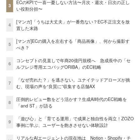
ECのKPIで一喜一憂しない方法〜月次・週次・日次の正し
3
い役割分担〜
[マンガ]「うちは大丈夫」が一番危ない？EC不正注文を放
4
置した末路
[マンガ]ECの購入を左右する「商品画像」、何から撮影す
5
べき？
コンセプトの見直しで年商20億円規模へ 急成長中の「セ
6
ルフレジ専用エコバッグORIBA」のEC戦略
「なぜ売れた？」を逃さない。ユナイテッドアローズが挑
7
む、現場の声を“良質に”収集する店舗AX
圧倒的レビュー数をどう活かす？生成AI時代のEC戦略を
8
「and ST」が語る
「遊び心」と「育てる運用」で成果と独自性を両立！ZOZO
9
事例に学ぶ、ユーザーを飽きさせない体験設計
リアルなAIエージェントの現在地は Notion・Shopify・チ