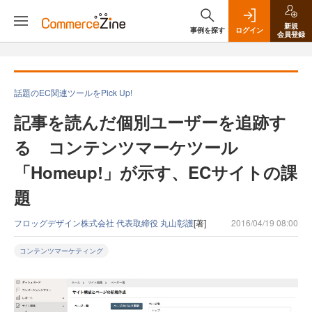
新規
事例を探す
ログイン
会員登録
話題のEC関連ツールをPick Up!
記事を読んだ個別ユーザーを追跡す
る コンテンツマーケツール
「Homeup!」が示す、ECサイトの課
題
フロッグデザイン株式会社 代表取締役 丸山彰護
[著]
2016/04/19 08:00
コンテンツマーケティング