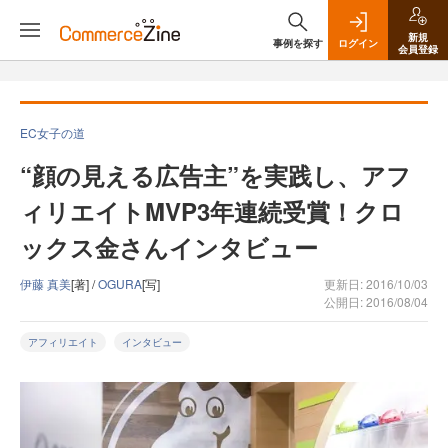
新規
事例を探す
ログイン
会員登録
EC女子の道
“顔の見える広告主”を実践し、アフ
ィリエイトMVP3年連続受賞！クロ
ックス金さんインタビュー
伊藤 真美
[著] /
OGURA
[写]
更新日: 2016/10/03
公開日: 2016/08/04
アフィリエイト
インタビュー