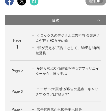
通知
目次
クロックスのデジタル広告担当 金榮恩さ
Page
んが行くEC女子の道
1
“顔が見える”広告主として、MVPを3年連
続受賞
多彩な視点や価値観を持つアフィリエイ
Page
2
ターから、日々学ぶ
ユーザーの“実感”が広告の起点 キャッ
Page
3
チするコツは“散歩”!?
Page
4
広告代理店から広告主へ転身