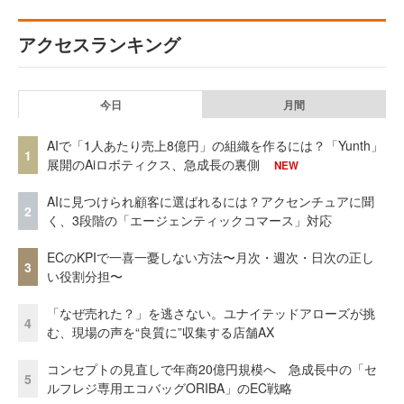
アクセスランキング
今日
月間
AIで「1人あたり売上8億円」の組織を作るには？「Yunth」
1
展開のAiロボティクス、急成長の裏側
NEW
AIに見つけられ顧客に選ばれるには？アクセンチュアに聞
2
く、3段階の「エージェンティックコマース」対応
ECのKPIで一喜一憂しない方法〜月次・週次・日次の正し
3
い役割分担〜
「なぜ売れた？」を逃さない。ユナイテッドアローズが挑
4
む、現場の声を“良質に”収集する店舗AX
コンセプトの見直しで年商20億円規模へ 急成長中の「セ
5
ルフレジ専用エコバッグORIBA」のEC戦略