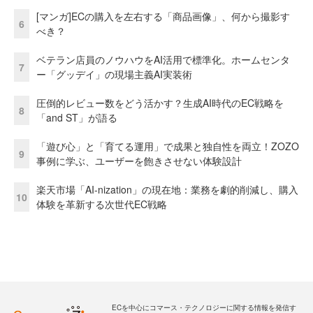
[マンガ]ECの購入を左右する「商品画像」、何から撮影す
6
べき？
ベテラン店員のノウハウをAI活用で標準化。ホームセンタ
7
ー「グッデイ」の現場主義AI実装術
圧倒的レビュー数をどう活かす？生成AI時代のEC戦略を
8
「and ST」が語る
「遊び心」と「育てる運用」で成果と独自性を両立！ZOZO
9
事例に学ぶ、ユーザーを飽きさせない体験設計
楽天市場「AI-nization」の現在地：業務を劇的削減し、購入
10
体験を革新する次世代EC戦略
ECを中心にコマース・テクノロジーに関する情報を発信す