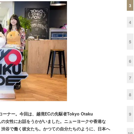
3
4
5
6
7
8
ナー。今回は、越境ECの先駆者Tokyo Otaku
9
４人の女性にお話をうかがいました。ニューヨークや香港な
・渋谷で働く彼女たち。かつての自分たちのように、日本へ
10