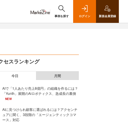
事例を探す
ログイン
新規
会員登録
クセスランキング
今日
月間
AIで「1人あたり売上8億円」の組織を作るには？
「Yunth」展開のAiロボティクス、急成長の裏側
NEW
AIに見つけられ顧客に選ばれるには？アクセンチ
ュアに聞く、3段階の「エージェンティックコマ
ース」対応