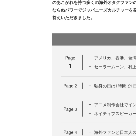
のあこがれを持つ多くの海外オタクファン
ならぬパワーでジャパニーズカルチャーを
答えいただきました。
Page
アメリカ、香港、台湾
1
セーラームーン、村上春
Page
2
独身の日は1時間で1
アニメ制作会社でイン
Page
3
ネイティブスピーカー
Page
4
海外ファンと日本人