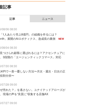
着記事
記事
ニュース
/08/06 08:00
で「1人あたり売上8億円」の組織を作るには？
unth」展開のAiロボティクス、急成長の裏側
NEW
/08/04 08:30
に見つけられ顧客に選ばれるには？アクセンチュアに
、3段階の「エージェンティックコマース」対応
/07/30 08:30
のKPIで一喜一憂しない方法〜月次・週次・日次の正
役割分担〜
/07/28 09:00
ぜ売れた？」を逃さない。ユナイテッドアローズが
、現場の声を“良質に”収集する店舗AX
/07/27 09:00