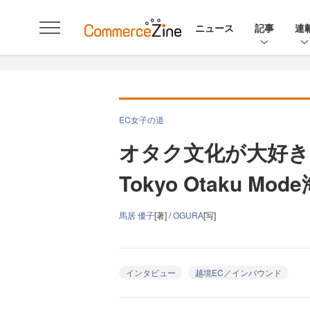
ニュース
記事
連
EC女子の道
オタク文化が大好き
Tokyo Otaku 
馬居 優子
[著] /
OGURA
[写]
インタビュー
越境EC／インバウンド