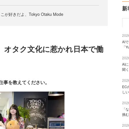
新
好きだよ、Tokyo Otaku Mode
2026
AI
。オタク文化に惹かれ日本で働
「Y
2026
AI
聞く
2026
仕事を教えてください。
EC
しい
2026
「な
挑む
2026