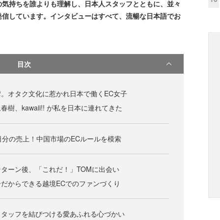
の気持ちを誰よりも理解し、日本人スタッフとともに、並々
発信しています。インタビューはすべて、流暢な日本語でお
目次
。オタク文化に惹かれ日本で働くEC女子
樹、kawaii!! が私を日本に連れてきた
日分の売上！中国市場のECルールを模索
ターン後、「これだ！」TOMに出会い
だからできる越境ECでのファンづくり
スタッフを結びつける愛あふれる心づかい