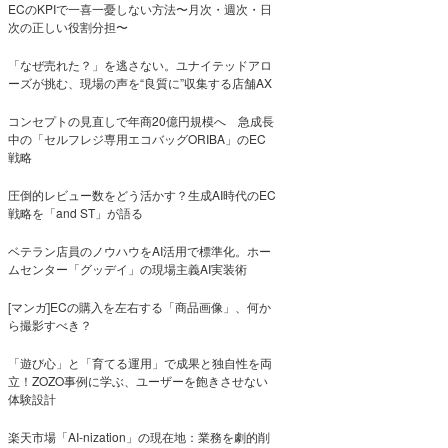
ECのKPIで一喜一憂しない方法〜月次・週次・日
次の正しい役割分担〜
「なぜ売れた？」を逃さない。ユナイテッドアロ
ーズが挑む、現場の声を“良質に”収集する店舗AX
コンセプトの見直しで年商20億円規模へ 急成長
中の「セルフレジ専用エコバッグORIBA」のEC
戦略
圧倒的レビュー数をどう活かす？生成AI時代のEC
戦略を「and ST」が語る
ベテラン店員のノウハウをAI活用で標準化。ホー
ムセンター「グッデイ」の現場主義AI実装術
[マンガ]ECの購入を左右する「商品画像」、何か
ら撮影すべき？
「遊び心」と「育てる運用」で成果と独自性を両
立！ZOZO事例に学ぶ、ユーザーを飽きさせない
体験設計
楽天市場「AI-nization」の現在地：業務を劇的削