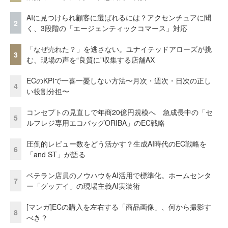
AIに見つけられ顧客に選ばれるには？アクセンチュアに聞
2
く、3段階の「エージェンティックコマース」対応
「なぜ売れた？」を逃さない。ユナイテッドアローズが挑
3
む、現場の声を“良質に”収集する店舗AX
ECのKPIで一喜一憂しない方法〜月次・週次・日次の正し
4
い役割分担〜
コンセプトの見直しで年商20億円規模へ 急成長中の「セ
5
ルフレジ専用エコバッグORIBA」のEC戦略
圧倒的レビュー数をどう活かす？生成AI時代のEC戦略を
6
「and ST」が語る
ベテラン店員のノウハウをAI活用で標準化。ホームセンタ
7
ー「グッデイ」の現場主義AI実装術
[マンガ]ECの購入を左右する「商品画像」、何から撮影す
8
べき？