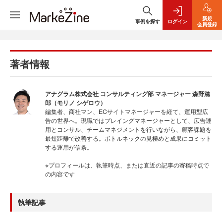
新規
事例を探す
ログイン
会員登録
著者情報
アナグラム株式会社 コンサルティング部 マネージャー 森野滋
郎（モリノ シゲロウ）
編集者、商社マン、ECサイトマネージャーを経て、運用型広
告の世界へ。現職ではプレイングマネージャーとして、広告運
用とコンサル、チームマネジメントを行いながら、顧客課題を
最短距離で改善する。ボトルネックの見極めと成果にコミット
する運用が信条。
※プロフィールは、執筆時点、または直近の記事の寄稿時点で
の内容です
執筆記事