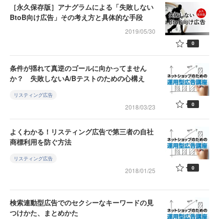
［永久保存版］アナグラムによる「失敗しない
BtoB向け広告」その考え方と具体的な手段
2019/05/30
0
条件が揺れて真逆のゴールに向かってません
か？ 失敗しないA/Bテストのための心構え
リスティング広告
0
2018/03/23
よくわかる！リスティング広告で第三者の自社
商標利用を防ぐ方法
リスティング広告
0
2018/01/25
検索連動型広告でのセクシーなキーワードの見
つけかた、まとめかた