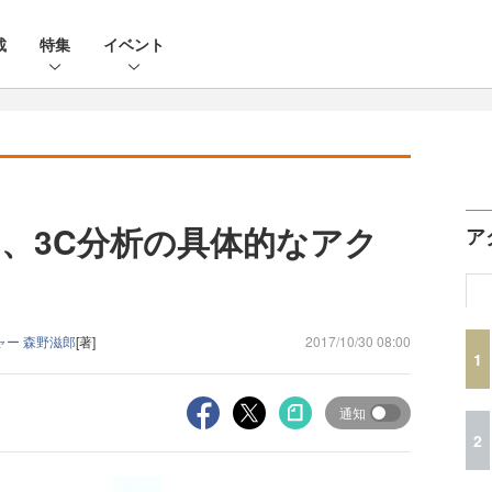
載
特集
イベント
、3C分析の具体的なアク
ア
ャー 森野滋郎
[著]
2017/10/30 08:00
1
通知
2