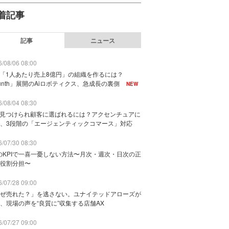
着記事
記事
ニュース
/08/06 08:00
で「1人あたり売上8億円」の組織を作るには？
unth」展開のAiロボティクス、急成長の裏側
NEW
/08/04 08:30
に見つけられ顧客に選ばれるには？アクセンチュアに
、3段階の「エージェンティックコマース」対応
/07/30 08:30
のKPIで一喜一憂しない方法〜月次・週次・日次の正
役割分担〜
/07/28 09:00
ぜ売れた？」を逃さない。ユナイテッドアローズが
、現場の声を“良質に”収集する店舗AX
/07/27 09:00