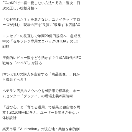
ECのKPIで一喜一憂しない方法〜月次・週次・日
次の正しい役割分担〜
「なぜ売れた？」を逃さない。ユナイテッドアロ
ーズが挑む、現場の声を“良質に”収集する店舗AX
コンセプトの見直しで年商20億円規模へ 急成長
中の「セルフレジ専用エコバッグORIBA」のEC
戦略
圧倒的レビュー数をどう活かす？生成AI時代のEC
戦略を「and ST」が語る
[マンガ]ECの購入を左右する「商品画像」、何か
ら撮影すべき？
ベテラン店員のノウハウをAI活用で標準化。ホー
ムセンター「グッデイ」の現場主義AI実装術
「遊び心」と「育てる運用」で成果と独自性を両
立！ZOZO事例に学ぶ、ユーザーを飽きさせない
体験設計
楽天市場「AI-nization」の現在地：業務を劇的削