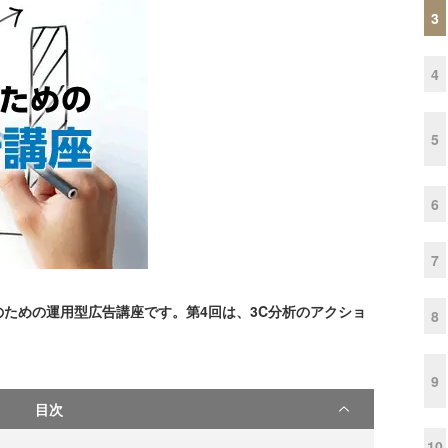
3
4
5
6
7
ための運用型広告講座です。第4回は、3C分析のアクショ
8
9
目次
10