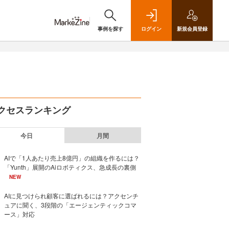
事例を探す
ログイン
新規
会員登録
クセスランキング
今日
月間
AIで「1人あたり売上8億円」の組織を作るには？
「Yunth」展開のAiロボティクス、急成長の裏側
NEW
AIに見つけられ顧客に選ばれるには？アクセンチ
ュアに聞く、3段階の「エージェンティックコマ
ース」対応