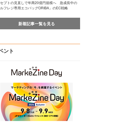
セプトの見直しで年商20億円規模へ 急成長中の
ルフレジ専用エコバッグORIBA」のEC戦略
新着記事一覧を見る
ベント