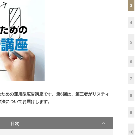
3
4
5
6
7
ための運用型広告講座です。第6回は、第三者がリスティ
8
方法についてお届けします。
9
目次
10