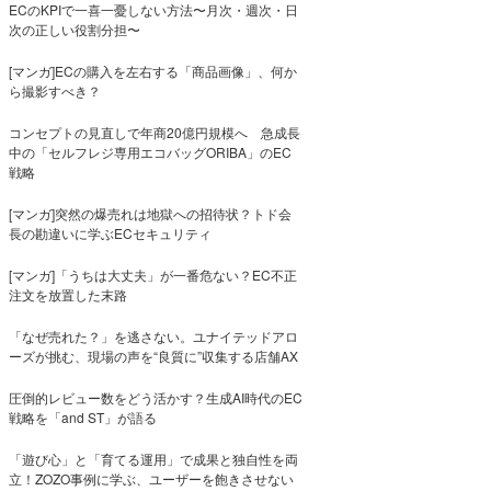
ECのKPIで一喜一憂しない方法〜月次・週次・日
次の正しい役割分担〜
[マンガ]ECの購入を左右する「商品画像」、何か
ら撮影すべき？
コンセプトの見直しで年商20億円規模へ 急成長
中の「セルフレジ専用エコバッグORIBA」のEC
戦略
[マンガ]突然の爆売れは地獄への招待状？トド会
長の勘違いに学ぶECセキュリティ
[マンガ]「うちは大丈夫」が一番危ない？EC不正
注文を放置した末路
「なぜ売れた？」を逃さない。ユナイテッドアロ
ーズが挑む、現場の声を“良質に”収集する店舗AX
圧倒的レビュー数をどう活かす？生成AI時代のEC
戦略を「and ST」が語る
「遊び心」と「育てる運用」で成果と独自性を両
立！ZOZO事例に学ぶ、ユーザーを飽きさせない