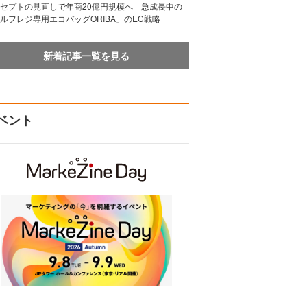
セプトの見直しで年商20億円規模へ 急成長中の
ルフレジ専用エコバッグORIBA」のEC戦略
新着記事一覧を見る
ベント