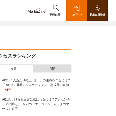
事例を探す
ログイン
新規
会員登録
クセスランキング
今日
月間
AIで「1人あたり売上8億円」の組織を作るには？
「Yunth」展開のAiロボティクス、急成長の裏側
NEW
AIに見つけられ顧客に選ばれるには？アクセンチ
ュアに聞く、3段階の「エージェンティックコマ
ース」対応