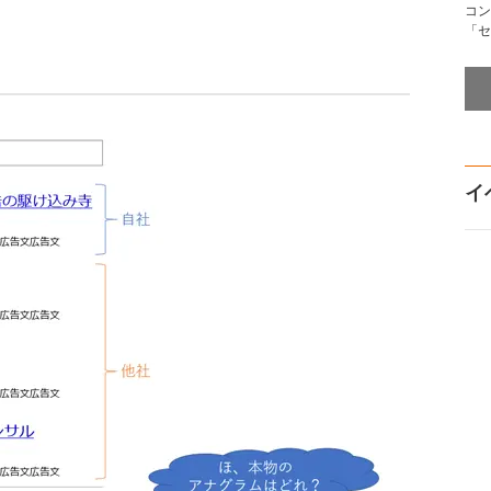
コン
「セ
イ