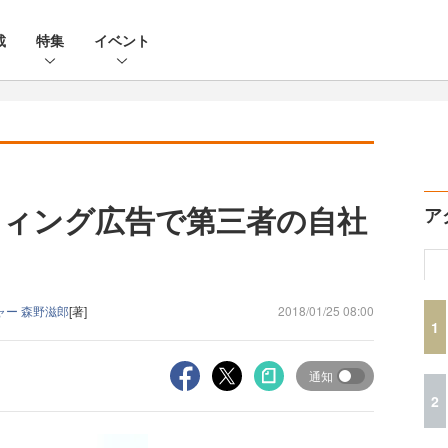
載
特集
イベント
ィング広告で第三者の自社
ア
ャー 森野滋郎
[著]
2018/01/25 08:00
1
通知
2