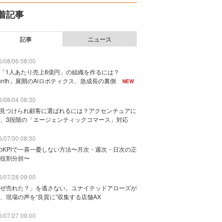
着記事
記事
ニュース
/08/06 08:00
で「1人あたり売上8億円」の組織を作るには？
unth」展開のAiロボティクス、急成長の裏側
NEW
/08/04 08:30
に見つけられ顧客に選ばれるには？アクセンチュアに
、3段階の「エージェンティックコマース」対応
/07/30 08:30
のKPIで一喜一憂しない方法〜月次・週次・日次の正
役割分担〜
/07/28 09:00
ぜ売れた？」を逃さない。ユナイテッドアローズが
、現場の声を“良質に”収集する店舗AX
/07/27 09:00