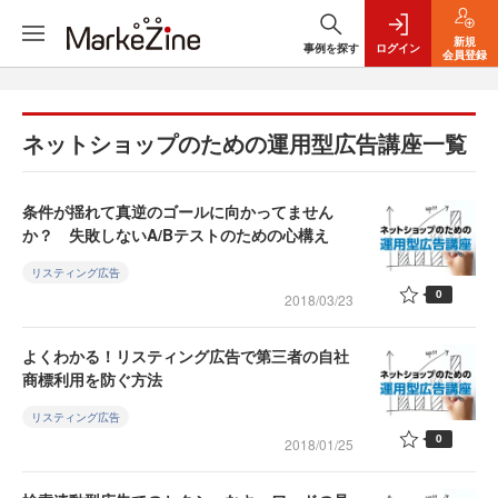
新規
事例を探す
ログイン
会員登録
ネットショップのための運用型広告講座一覧
条件が揺れて真逆のゴールに向かってません
か？ 失敗しないA/Bテストのための心構え
リスティング広告
0
2018/03/23
よくわかる！リスティング広告で第三者の自社
商標利用を防ぐ方法
リスティング広告
0
2018/01/25