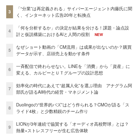
「“分業”は再定義される」サイバーエージェント内藤氏に聞
3
く、インターネット広告20年と転換点
「何を分析するか」の決定が結果を分ける！課題・論点設
4
計と仮説構築におけるAIと人間の役割
NEW
なぜショート動画の「CM流用」は成果が出ないのか？購買
5
データが示す、店頭売上を動かす条件
一斉配信で終わらせない。LINEを「消費」から「資産」に
6
変える、カルビーとＵＴグループの設計思想
効率化の時代にあえて“超属人化”を選ぶ理由 アナグラム阿
7
部氏が語るAI時代の経営・マネジメント論
Duolingoの“世界的バズ”はどう作られる？CMOが語る「ス
8
ライド4枚」と少数精鋭のチーム作り
LIONが3年連続で協賛する「オーディオ高校野球」とは？
9
熱量×ストレスフリーが生む広告体験