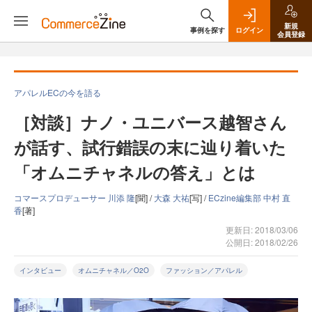
新規
事例を探す
ログイン
会員登録
アパレルECの今を語る
［対談］ナノ・ユニバース越智さん
が話す、試行錯誤の末に辿り着いた
「オムニチャネルの答え」とは
コマースプロデューサー 川添 隆
[聞] /
大森 大祐
[写] /
ECzine編集部 中村 直
香
[著]
更新日: 2018/03/06
公開日: 2018/02/26
インタビュー
オムニチャネル／O2O
ファッション／アパレル