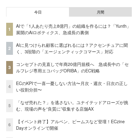
今日
月間
AIで「1人あたり売上8億円」の組織を作るには？「Yunth」
1
展開のAiロボティクス、急成長の裏側
AIに見つけられ顧客に選ばれるには？アクセンチュアに聞
2
く、3段階の「エージェンティックコマース」対応
コンセプトの見直しで年商20億円規模へ 急成長中の「セ
3
ルフレジ専用エコバッグORIBA」のEC戦略
ECのKPIで一喜一憂しない方法〜月次・週次・日次の正し
4
い役割分担〜
「なぜ売れた？」を逃さない。ユナイテッドアローズが挑
5
む、現場の声を“良質に”収集する店舗AX
【イベント終了】アルペン、ビームスなど登壇！ECzine
6
Dayオンラインで開催