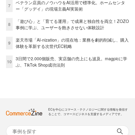
ベテラン店員のノウハウをAI活用で標準化。ホームセンタ
7
ー「グッデイ」の現場主義AI実装術
「遊び心」と「育てる運用」で成果と独自性を両立！ZOZO
8
事例に学ぶ、ユーザーを飽きさせない体験設計
楽天市場「AI-nization」の現在地：業務を劇的削減し、購入
9
体験を革新する次世代EC戦略
3日間で2.000個販売、実店舗の売上にも波及。magpicに学
10
ぶ、TikTok Shop成功法則
ECを中心にコマース・テクノロジーに関する情報を発信す
ることで、コマースビジネスを支援するメディアです。