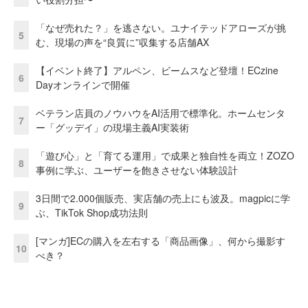
「なぜ売れた？」を逃さない。ユナイテッドアローズが挑
5
む、現場の声を“良質に”収集する店舗AX
【イベント終了】アルペン、ビームスなど登壇！ECzine
6
Dayオンラインで開催
ベテラン店員のノウハウをAI活用で標準化。ホームセンタ
7
ー「グッデイ」の現場主義AI実装術
「遊び心」と「育てる運用」で成果と独自性を両立！ZOZO
8
事例に学ぶ、ユーザーを飽きさせない体験設計
3日間で2.000個販売、実店舗の売上にも波及。magpicに学
9
ぶ、TikTok Shop成功法則
[マンガ]ECの購入を左右する「商品画像」、何から撮影す
10
べき？