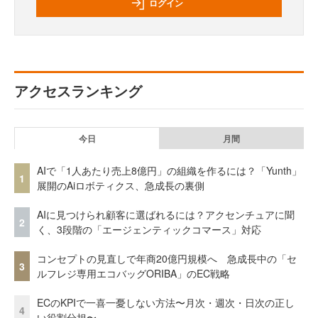
ログイン
アクセスランキング
今日
月間
AIで「1人あたり売上8億円」の組織を作るには？「Yunth」
1
展開のAiロボティクス、急成長の裏側
AIに見つけられ顧客に選ばれるには？アクセンチュアに聞
2
く、3段階の「エージェンティックコマース」対応
コンセプトの見直しで年商20億円規模へ 急成長中の「セ
3
ルフレジ専用エコバッグORIBA」のEC戦略
ECのKPIで一喜一憂しない方法〜月次・週次・日次の正し
4
い役割分担〜