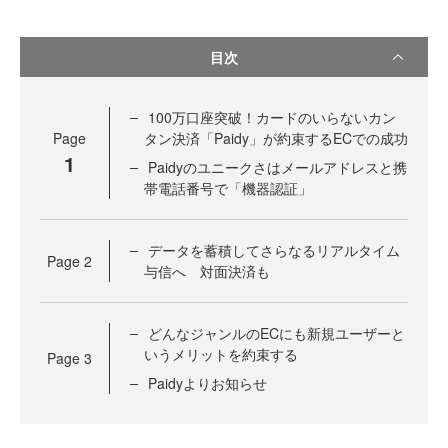
目次
100万口座突破！カードのいらないカン
Page
タン決済「Paidy」が約束するECでの成功
1
Paidyのユニークさはメールアドレスと携
帯電話番号で「機器認証」
データを蓄積してさらなるリアルタイム
Page
2
与信へ 対面決済も
どんなジャンルのECにも新規ユーザーと
いうメリットを約束する
Page
3
Paidyよりお知らせ