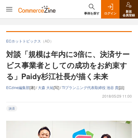
新規
事例を探す
ログイン
会員登録
ECホットトピックス
（AD）
対談「規模は年内に3倍に、決済サー
ビス事業者としての成功をお約束す
る」Paidy杉江社長が描く未来
ECzine編集部
[著] /
大森 大祐
[写] /
TIプランニング代表取締役 池谷 貴
[話]
2018/05/29 11:00
決済