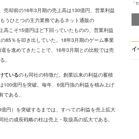
「セ
売却前の16年3月期の売上高は130億円、営業利益
。もうひとつの主力業務であるネット通販の
、売上高こそ15億円ほど下回っていたものの、営業利益
益の85％を叩き出していた。18年3月期のゲーム事業
イ
。撤退を進めてきたことで、16年3月期との比較では売
ある。
けている
のも同社の特徴だ。創業以来の利益の蓄積
100億円を突破。毎年、6億円強の利益を積み上げ
有である。
00億円）を突破するまでは、すべての利益を売上拡大
同社の成長戦略の柱は売上・取扱高の拡大である。