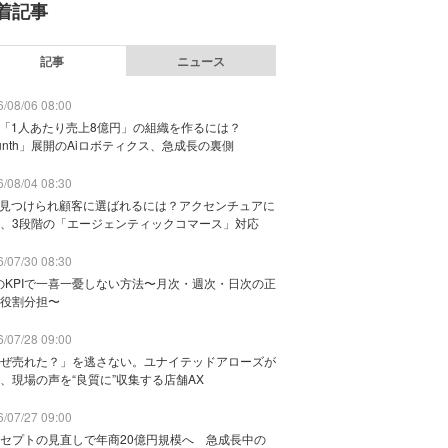
着記事
記事
ニュース
/08/06 08:00
で「1人あたり売上8億円」の組織を作るには？
unth」展開のAiロボティクス、急成長の裏側
/08/04 08:30
に見つけられ顧客に選ばれるには？アクセンチュアに
、3段階の「エージェンティックコマース」対応
/07/30 08:30
のKPIで一喜一憂しない方法〜月次・週次・日次の正
役割分担〜
/07/28 09:00
ぜ売れた？」を逃さない。ユナイテッドアローズが
、現場の声を“良質に”収集する店舗AX
/07/27 09:00
セプトの見直しで年商20億円規模へ 急成長中の