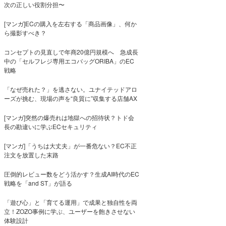
次の正しい役割分担〜
[マンガ]ECの購入を左右する「商品画像」、何か
ら撮影すべき？
コンセプトの見直しで年商20億円規模へ 急成長
中の「セルフレジ専用エコバッグORIBA」のEC
戦略
「なぜ売れた？」を逃さない。ユナイテッドアロ
ーズが挑む、現場の声を“良質に”収集する店舗AX
[マンガ]突然の爆売れは地獄への招待状？トド会
長の勘違いに学ぶECセキュリティ
[マンガ]「うちは大丈夫」が一番危ない？EC不正
注文を放置した末路
圧倒的レビュー数をどう活かす？生成AI時代のEC
戦略を「and ST」が語る
「遊び心」と「育てる運用」で成果と独自性を両
立！ZOZO事例に学ぶ、ユーザーを飽きさせない
体験設計