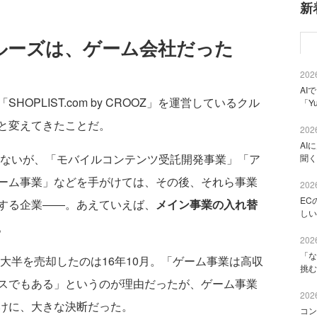
新
業クルーズは、ゲーム会社だった
2026
AI
PLIST.com by CROOZ」を運営しているクル
「Y
と変えてきたことだ。
2026
AI
たないが、「モバイルコンテンツ受託開発事業」「ア
聞く
ーム事業」などを手がけては、その後、それら事業
2026
EC
する企業――。あえていえば、
メイン事業の入れ替
しい
。
2026
「な
大半を売却したのは16年10月。「ゲーム事業は高収
挑む
スでもある」というのが理由だったが、ゲーム事業
2026
けに、大きな決断だった。
コン