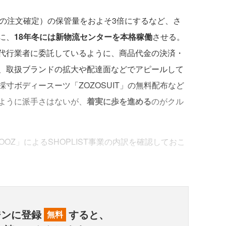
の注文確定）の保管量をおよそ3倍にするなど、さ
に、
18年冬には新物流センターを本格稼働
させる。
代行業者に委託しているように、商品代金の決済・
、取扱ブランドの拡大や配達面などでアピールして
寸ボディースーツ「ZOZOSUIT」の無料配布など
のように派手さはないが、
着実に歩を進める
のがクル
 CROOZ」によるSHOPLIST事業の内訳を確認しておこ
ジンに登録
すると、
無料