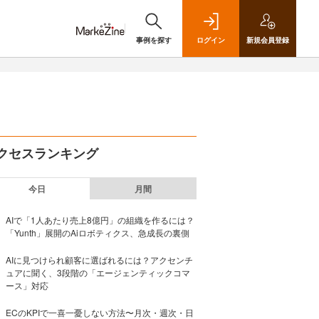
事例を探す
ログイン
新規
会員登録
クセスランキング
今日
月間
AIで「1人あたり売上8億円」の組織を作るには？
「Yunth」展開のAiロボティクス、急成長の裏側
AIに見つけられ顧客に選ばれるには？アクセンチ
ュアに聞く、3段階の「エージェンティックコマ
ース」対応
ECのKPIで一喜一憂しない方法〜月次・週次・日