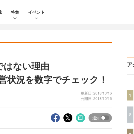
載
特集
イベント
夢ではない理由
ア
の経営状況を数字でチェック！
更新日: 2018/10/16
1
公開日: 2018/10/16
2
通知
3