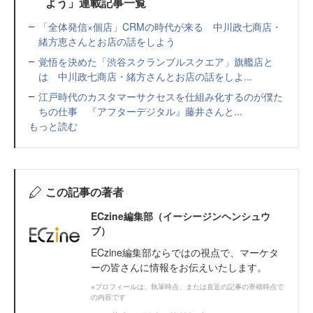
よう」連載記事一覧
「全体発信×個店」CRMの時代が来る 中川政七商店・
緒方恵さんとお店の話をしよう
覚悟を決めた「渋谷スクランブルスクエア」旗艦店と
は 中川政七商店・緒方さんとお店の話をしよ...
江戸時代のカスタマーサクセスを仕組み化するのが僕た
ちの仕事 『アフターデジタル』藤井さんと...
もっと読む
この記事の著者
ECzine編集部（イーシージンヘンシュウ
ブ）
ECzine編集部ならではの視点で、マーケタ
ーの皆さんに情報をお伝えいたします。
※プロフィールは、執筆時点、または直近の記事の寄稿時点で
の内容です