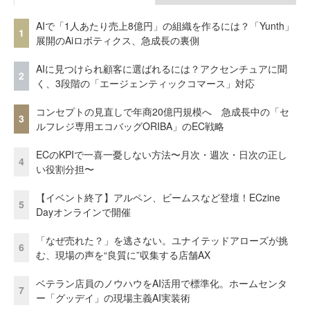
AIで「1人あたり売上8億円」の組織を作るには？「Yunth」
1
展開のAiロボティクス、急成長の裏側
AIに見つけられ顧客に選ばれるには？アクセンチュアに聞
2
く、3段階の「エージェンティックコマース」対応
コンセプトの見直しで年商20億円規模へ 急成長中の「セ
3
ルフレジ専用エコバッグORIBA」のEC戦略
ECのKPIで一喜一憂しない方法〜月次・週次・日次の正し
4
い役割分担〜
【イベント終了】アルペン、ビームスなど登壇！ECzine
5
Dayオンラインで開催
「なぜ売れた？」を逃さない。ユナイテッドアローズが挑
6
む、現場の声を“良質に”収集する店舗AX
ベテラン店員のノウハウをAI活用で標準化。ホームセンタ
7
ー「グッデイ」の現場主義AI実装術