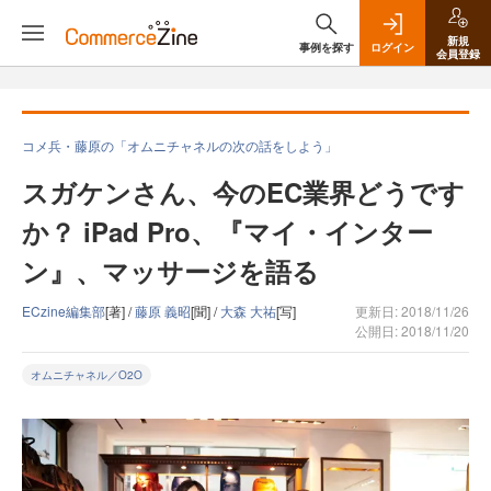
新規
事例を探す
ログイン
会員登録
コメ兵・藤原の「オムニチャネルの次の話をしよう」
スガケンさん、今のEC業界どうです
か？ iPad Pro、『マイ・インター
ン』、マッサージを語る
ECzine編集部
[著] /
藤原 義昭
[聞] /
大森 大祐
[写]
更新日: 2018/11/26
公開日: 2018/11/20
オムニチャネル／O2O