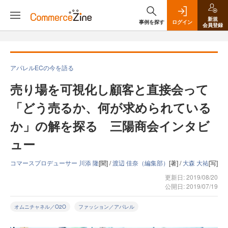
新規
事例を探す
ログイン
会員登録
アパレルECの今を語る
売り場を可視化し顧客と直接会って
「どう売るか、何が求められている
か」の解を探る 三陽商会インタビ
ュー
コマースプロデューサー 川添 隆
[聞] /
渡辺 佳奈（編集部）
[著] /
大森 大祐
[写]
更新日: 2019/08/20
公開日: 2019/07/19
オムニチャネル／O2O
ファッション／アパレル