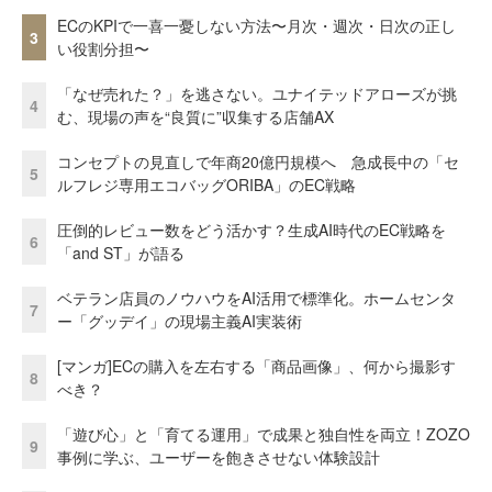
ECのKPIで一喜一憂しない方法〜月次・週次・日次の正し
3
い役割分担〜
「なぜ売れた？」を逃さない。ユナイテッドアローズが挑
4
む、現場の声を“良質に”収集する店舗AX
コンセプトの見直しで年商20億円規模へ 急成長中の「セ
5
ルフレジ専用エコバッグORIBA」のEC戦略
圧倒的レビュー数をどう活かす？生成AI時代のEC戦略を
6
「and ST」が語る
ベテラン店員のノウハウをAI活用で標準化。ホームセンタ
7
ー「グッデイ」の現場主義AI実装術
[マンガ]ECの購入を左右する「商品画像」、何から撮影す
8
べき？
「遊び心」と「育てる運用」で成果と独自性を両立！ZOZO
9
事例に学ぶ、ユーザーを飽きさせない体験設計