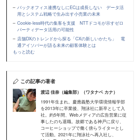
バックオフィス連携なしにECは成長しない データ活
用とシステム戦略で生み出す小売業の未来
Cookie-less時代の集客を支援 NTTドコモが示すゼロ
パーティデータ活用の可能性
店舗DXのトレンドから探る「CXの新しいかたち」 電
通アイソバーが語る未来の顧客体験とは
もっと読む
この記事の著者
渡辺 佳奈（編集部）（ワタナベ カナ）
1991年生まれ。慶應義塾大学環境情報学部
を2013年に卒業後、翔泳社に新卒として入
社。約5年間、Webメディアの広告営業に従
事したのち退職。故郷である神戸に戻り、
コーヒーショップで働く傍らライターとし
て活動。2021年に翔泳社へ再入社し、