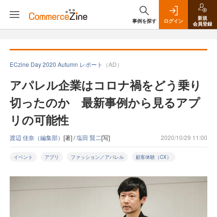
新規
事例を探す
ログイン
会員登録
ECzine Day 2020 Autumn レポート
（AD）
アパレル企業はコロナ禍をどう乗り
切ったのか 最新事例から見るアプ
リの可能性
渡辺 佳奈（編集部）
[著] /
塩田 賢二
[写]
2020/10/29 11:00
イベント
アプリ
ファッション／アパレル
顧客体験（CX）