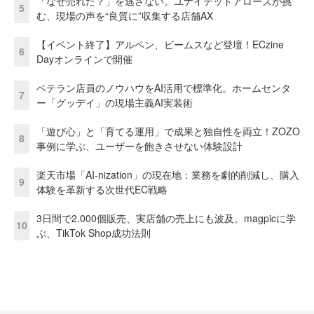
「なぜ売れた？」を逃さない。ユナイテッドアローズが挑
5
む、現場の声を“良質に”収集する店舗AX
【イベント終了】アルペン、ビームスなど登壇！ECzine
6
Dayオンラインで開催
ベテラン店員のノウハウをAI活用で標準化。ホームセンタ
7
ー「グッデイ」の現場主義AI実装術
「遊び心」と「育てる運用」で成果と独自性を両立！ZOZO
8
事例に学ぶ、ユーザーを飽きさせない体験設計
楽天市場「AI-nization」の現在地：業務を劇的削減し、購入
9
体験を革新する次世代EC戦略
3日間で2.000個販売、実店舗の売上にも波及。magpicに学
10
ぶ、TikTok Shop成功法則