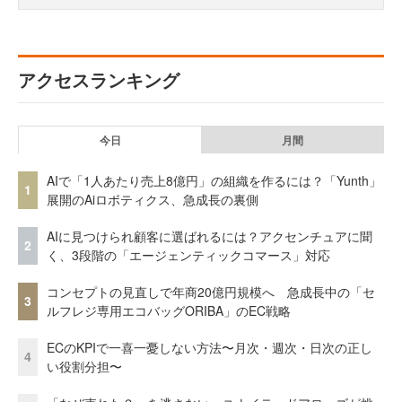
アクセスランキング
今日
月間
AIで「1人あたり売上8億円」の組織を作るには？「Yunth」
1
展開のAiロボティクス、急成長の裏側
AIに見つけられ顧客に選ばれるには？アクセンチュアに聞
2
く、3段階の「エージェンティックコマース」対応
コンセプトの見直しで年商20億円規模へ 急成長中の「セ
3
ルフレジ専用エコバッグORIBA」のEC戦略
ECのKPIで一喜一憂しない方法〜月次・週次・日次の正し
4
い役割分担〜