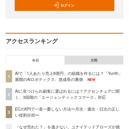
ログイン
アクセスランキング
今日
月間
AIで「1人あたり売上8億円」の組織を作るには？「Yunth」
1
展開のAiロボティクス、急成長の裏側
NEW
AIに見つけられ顧客に選ばれるには？アクセンチュアに聞
2
く、3段階の「エージェンティックコマース」対応
ECのKPIで一喜一憂しない方法〜月次・週次・日次の正し
3
い役割分担〜
「なぜ売れた？」を逃さない。ユナイテッドアローズが挑