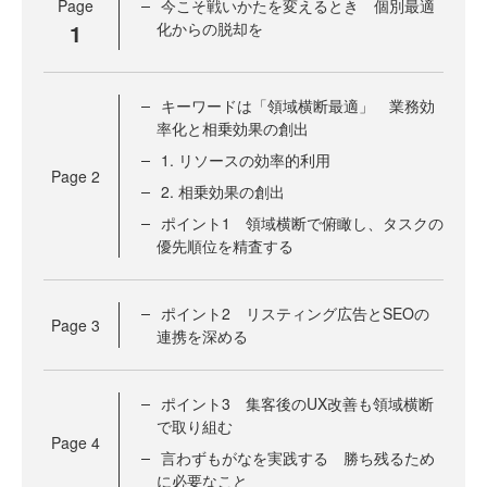
Page
今こそ戦いかたを変えるとき 個別最適
1
化からの脱却を
キーワードは「領域横断最適」 業務効
率化と相乗効果の創出
1. リソースの効率的利用
Page
2
2. 相乗効果の創出
ポイント1 領域横断で俯瞰し、タスクの
優先順位を精査する
ポイント2 リスティング広告とSEOの
Page
3
連携を深める
ポイント3 集客後のUX改善も領域横断
で取り組む
Page
4
言わずもがなを実践する 勝ち残るため
に必要なこと