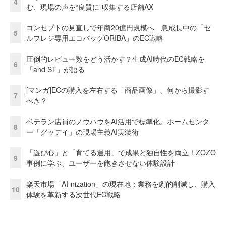
4
む、現場の声を“良質に”収集する店舗AX
コンセプトの見直しで年商20億円規模へ 急成長中の「セ
5
ルフレジ専用エコバッグORIBA」のEC戦略
圧倒的レビュー数をどう活かす？生成AI時代のEC戦略を
6
「and ST」が語る
[マンガ]ECの購入を左右する「商品画像」、何から撮影す
7
べき？
ベテラン店員のノウハウをAI活用で標準化。ホームセンタ
8
ー「グッデイ」の現場主義AI実装術
「遊び心」と「育てる運用」で成果と独自性を両立！ZOZO
9
事例に学ぶ、ユーザーを飽きさせない体験設計
楽天市場「AI-nization」の現在地：業務を劇的削減し、購入
10
体験を革新する次世代EC戦略