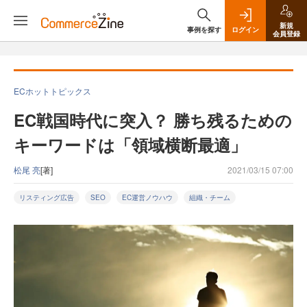
新規
事例を探す
ログイン
会員登録
ECホットトピックス
EC戦国時代に突入？ 勝ち残るための
キーワードは「領域横断最適」
松尾 亮
[著]
2021/03/15 07:00
リスティング広告
SEO
EC運営ノウハウ
組織・チーム