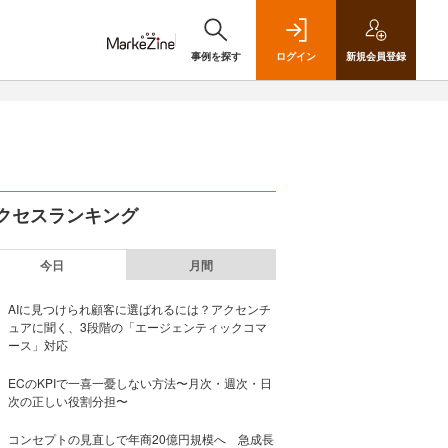
事例を探す
ログイン
新規
会員登録
クセスランキング
今日
月間
AIに見つけられ顧客に選ばれるには？アクセンチ
ュアに聞く、3段階の「エージェンティックコマ
ース」対応
ECのKPIで一喜一憂しない方法〜月次・週次・日
次の正しい役割分担〜
コンセプトの見直しで年商20億円規模へ 急成長