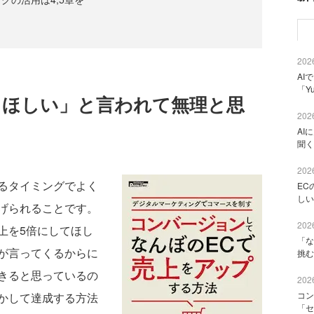
2026
AI
「Y
てほしい」と言われて無理と思
2026
AI
聞く
2026
るタイミングでよく
EC
しい
げられることです。
2026
上を5倍にしてほし
「な
が言ってくるからに
挑む
きると思っているの
2026
コン
かして達成する方法
「セ