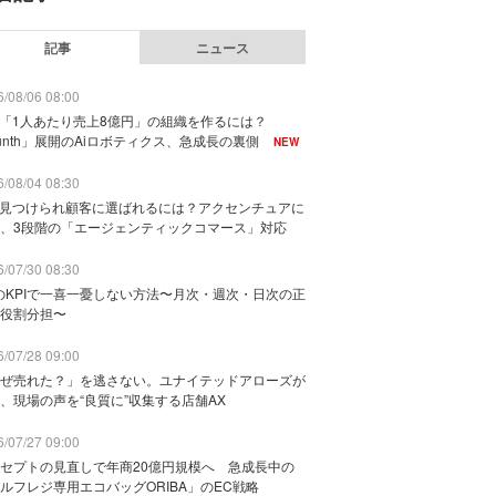
記事
ニュース
/08/06 08:00
で「1人あたり売上8億円」の組織を作るには？
unth」展開のAiロボティクス、急成長の裏側
NEW
/08/04 08:30
に見つけられ顧客に選ばれるには？アクセンチュアに
、3段階の「エージェンティックコマース」対応
/07/30 08:30
のKPIで一喜一憂しない方法〜月次・週次・日次の正
役割分担〜
/07/28 09:00
ぜ売れた？」を逃さない。ユナイテッドアローズが
、現場の声を“良質に”収集する店舗AX
/07/27 09:00
セプトの見直しで年商20億円規模へ 急成長中の
ルフレジ専用エコバッグORIBA」のEC戦略