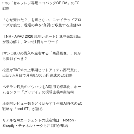
中の「セルフレジ専用エコバッグORIBA」のEC
戦略
「なぜ売れた？」を逃さない。ユナイテッドアロ
ーズが挑む、現場の声を“良質に”収集する店舗AX
【NRF APAC 2026 現地レポート】逸見光次郎氏
が読み解く、3つの注目キーワード
[マンガ]ECの購入を左右する「商品画像」、何か
ら撮影すべき？
松屋がTikTokの上半期ヒットアイテム部門賞に。
出店3ヵ月目で月商8,500万円達成のEC戦略
ベテラン店員のノウハウをAI活用で標準化。ホー
ムセンター「グッデイ」の現場主義AI実装術
圧倒的レビュー数をどう活かす？生成AI時代のEC
戦略を「and ST」が語る
リアルなAIエージェントの現在地は Notion・
Shopify・チャネルトークら注目ITが集結