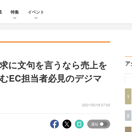
載
特集
イベント
求に文句を言うなら売上を
ア
むEC担当者必見のデジマ
1
2021/05/18 07:00
2
通知