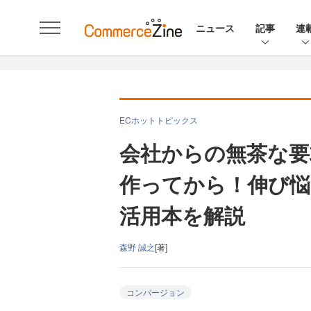
ニュース
記事
連
ECホットトピックス
会社からの無茶な要
作ってから！伸び悩
活用本を解説
森野 誠之
[著]
コンバージョン