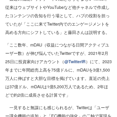
従来はウェブサイトやYouTubeなど他チャネルで作成し
たコンテンツの告知を行う場として、ハブの役割を担っ
ていたが「ここに来てTwitter内でのエンゲージメントを
高める方向にシフトしている」と藤田さんは説明する。
「ここ数年、mDAU（収益につながる日間アクティブユ
ーザー数）が伸び悩んでいたTwitterですが、2021年2月
25日に投資家向けアカウント（
@TwitterIR
）にて、2023
年までに年間総売上高を75億ドルに、mDAUを3億1,500
万人に伸ばすと大胆な目標を掲げています。直近の売上
は37億ドル、mDAUは1億5,200万人であるため、2年ほ
どで約2倍に成長させる計算です」
一見すると無謀にも感じられるが、Twitterは「ユーザ
ー課金機能の追加」と「EC機能の強化」の二軸で実現を