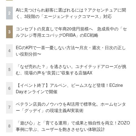
AIに見つけられ顧客に選ばれるには？アクセンチュアに聞
2
く、3段階の「エージェンティックコマース」対応
コンセプトの見直しで年商20億円規模へ 急成長中の「セ
3
ルフレジ専用エコバッグORIBA」のEC戦略
ECのKPIで一喜一憂しない方法〜月次・週次・日次の正し
4
い役割分担〜
「なぜ売れた？」を逃さない。ユナイテッドアローズが挑
5
む、現場の声を“良質に”収集する店舗AX
【イベント終了】アルペン、ビームスなど登壇！ECzine
6
Dayオンラインで開催
ベテラン店員のノウハウをAI活用で標準化。ホームセンタ
7
ー「グッデイ」の現場主義AI実装術
「遊び心」と「育てる運用」で成果と独自性を両立！ZOZO
8
事例に学ぶ、ユーザーを飽きさせない体験設計