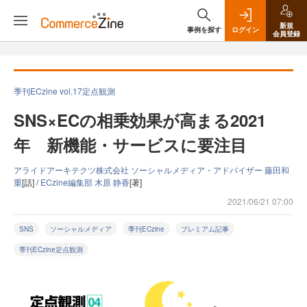
新規
事例を探す
ログイン
会員登録
季刊ECzine vol.17定点観測
SNS×ECの相乗効果が高まる2021
年 新機能・サービスに要注目
アライドアーキテクツ株式会社 ソーシャルメディア・アドバイザー 藤田和
重
[話] /
ECzine編集部 木原 静香
[著]
2021/06/21 07:00
SNS
ソーシャルメディア
季刊ECzine
プレミアム記事
季刊ECzine定点観測