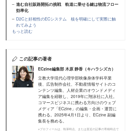
進む自社販路開拓の挑戦 軌道に乗せる鍵は物流フロー
効率化
D2Cと好相性のECシステム 核を明確にして実際に触
れてみよう
もっと読む
この記事の著者
ECzine編集部 木原 静香（キハラシズカ）
立教大学現代心理学部映像身体学科卒業
後、広告制作会社、不動産情報サイトのコ
ンテンツ編集、人材企業のオウンドメディ
ア編集を経験し、2019年に翔泳社に入社。
コマースビジネスに携わる方向けのウェブ
メディア「ECzine」の編集・企画・運営に
携わる。2025年4月1日より、ECzine 副編
集長を務める。
※プロフィールは、執筆時点、または直近の記事の寄稿時点で