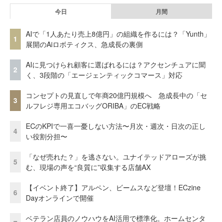
今日
月間
AIで「1人あたり売上8億円」の組織を作るには？「Yunth」
1
展開のAiロボティクス、急成長の裏側
AIに見つけられ顧客に選ばれるには？アクセンチュアに聞
2
く、3段階の「エージェンティックコマース」対応
コンセプトの見直しで年商20億円規模へ 急成長中の「セ
3
ルフレジ専用エコバッグORIBA」のEC戦略
ECのKPIで一喜一憂しない方法〜月次・週次・日次の正し
4
い役割分担〜
「なぜ売れた？」を逃さない。ユナイテッドアローズが挑
5
む、現場の声を“良質に”収集する店舗AX
【イベント終了】アルペン、ビームスなど登壇！ECzine
6
Dayオンラインで開催
ベテラン店員のノウハウをAI活用で標準化。ホームセンタ