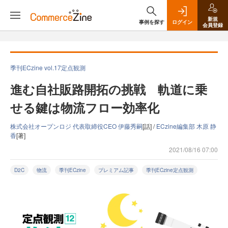
新規
事例を探す
ログイン
会員登録
季刊ECzine vol.17定点観測
進む自社販路開拓の挑戦 軌道に乗
せる鍵は物流フロー効率化
株式会社オープンロジ 代表取締役CEO 伊藤秀嗣
[話] /
ECzine編集部 木原 静
香
[著]
2021/08/16 07:00
D2C
物流
季刊ECzine
プレミアム記事
季刊ECzine定点観測