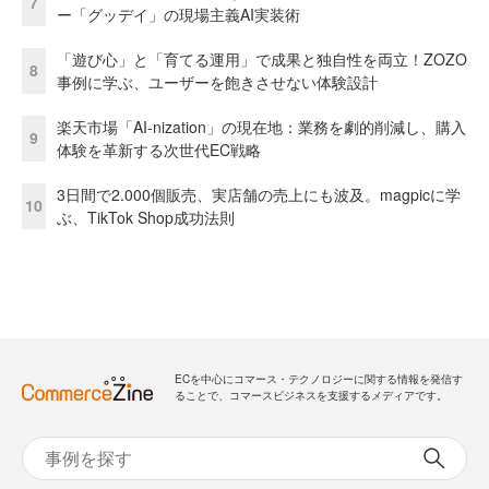
7
ー「グッデイ」の現場主義AI実装術
「遊び心」と「育てる運用」で成果と独自性を両立！ZOZO
8
事例に学ぶ、ユーザーを飽きさせない体験設計
楽天市場「AI-nization」の現在地：業務を劇的削減し、購入
9
体験を革新する次世代EC戦略
3日間で2.000個販売、実店舗の売上にも波及。magpicに学
10
ぶ、TikTok Shop成功法則
ECを中心にコマース・テクノロジーに関する情報を発信す
ることで、コマースビジネスを支援するメディアです。