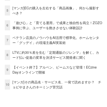
[マンガ]ECの購入を左右する「商品画像」、何から撮影す
5
べき？
「遊び心」と「育てる運用」で成果と独自性を両立！ZOZO
6
事例に学ぶ、ユーザーを飽きさせない体験設計
ベテラン店員のノウハウをAI活用で標準化。ホームセンタ
7
ー「グッデイ」の現場主義AI実装術
LTVに約30％差を生む「定期通販のジレンマ」を解く。カ
8
ード払い促進の変革を決済サービス開発者に聞く
【イベント終了】アルペン、ビームスなど登壇！ECzine
9
Dayオンラインで開催
[マンガ]その商品名・サービス名、一発で読めますか？ チ
10
ョピやまさんのネーミング苦労話