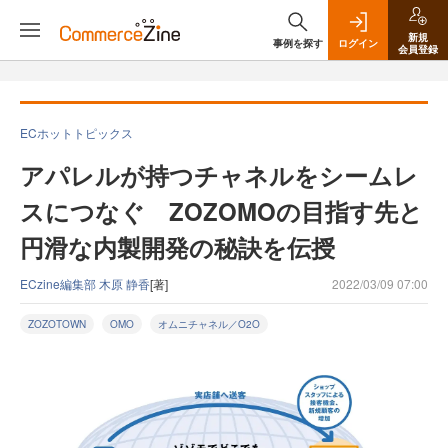
新規
事例を探す
ログイン
会員登録
ECホットトピックス
アパレルが持つチャネルをシームレ
スにつなぐ ZOZOMOの目指す先と
円滑な内製開発の秘訣を伝授
ECzine編集部 木原 静香
[著]
2022/03/09 07:00
ZOZOTOWN
OMO
オムニチャネル／O2O