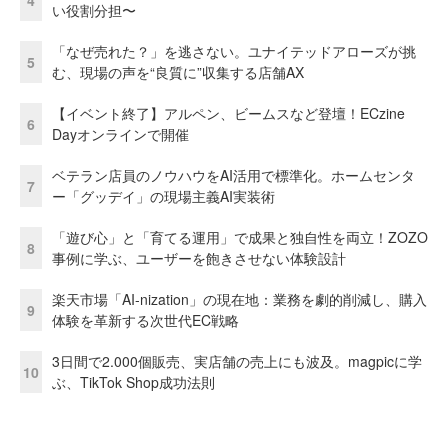
い役割分担〜
「なぜ売れた？」を逃さない。ユナイテッドアローズが挑
5
む、現場の声を“良質に”収集する店舗AX
【イベント終了】アルペン、ビームスなど登壇！ECzine
6
Dayオンラインで開催
ベテラン店員のノウハウをAI活用で標準化。ホームセンタ
7
ー「グッデイ」の現場主義AI実装術
「遊び心」と「育てる運用」で成果と独自性を両立！ZOZO
8
事例に学ぶ、ユーザーを飽きさせない体験設計
楽天市場「AI-nization」の現在地：業務を劇的削減し、購入
9
体験を革新する次世代EC戦略
3日間で2.000個販売、実店舗の売上にも波及。magpicに学
10
ぶ、TikTok Shop成功法則