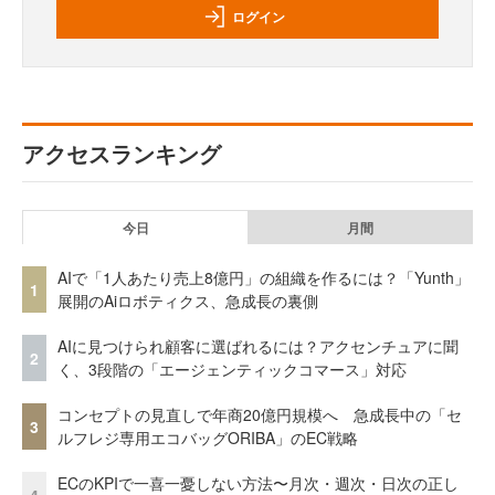
ログイン
アクセスランキング
今日
月間
AIで「1人あたり売上8億円」の組織を作るには？「Yunth」
1
展開のAiロボティクス、急成長の裏側
AIに見つけられ顧客に選ばれるには？アクセンチュアに聞
2
く、3段階の「エージェンティックコマース」対応
コンセプトの見直しで年商20億円規模へ 急成長中の「セ
3
ルフレジ専用エコバッグORIBA」のEC戦略
ECのKPIで一喜一憂しない方法〜月次・週次・日次の正し
4