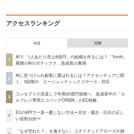
アクセスランキング
今日
月間
AIで「1人あたり売上8億円」の組織を作るには？「Yunth」
1
展開のAiロボティクス、急成長の裏側
AIに見つけられ顧客に選ばれるには？アクセンチュアに聞
2
く、3段階の「エージェンティックコマース」対応
コンセプトの見直しで年商20億円規模へ 急成長中の「セ
3
ルフレジ専用エコバッグORIBA」のEC戦略
ECのKPIで一喜一憂しない方法〜月次・週次・日次の正し
4
い役割分担〜
「なぜ売れた？」を逃さない。ユナイテッドアローズが挑
5