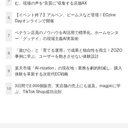
む、現場の声を“良質に”収集する店舗AX
【イベント終了】アルペン、ビームスなど登壇！ECzine
6
Dayオンラインで開催
ベテラン店員のノウハウをAI活用で標準化。ホームセンタ
7
ー「グッデイ」の現場主義AI実装術
「遊び心」と「育てる運用」で成果と独自性を両立！ZOZO
8
事例に学ぶ、ユーザーを飽きさせない体験設計
楽天市場「AI-nization」の現在地：業務を劇的削減し、購入
9
体験を革新する次世代EC戦略
3日間で2.000個販売、実店舗の売上にも波及。magpicに学
10
ぶ、TikTok Shop成功法則