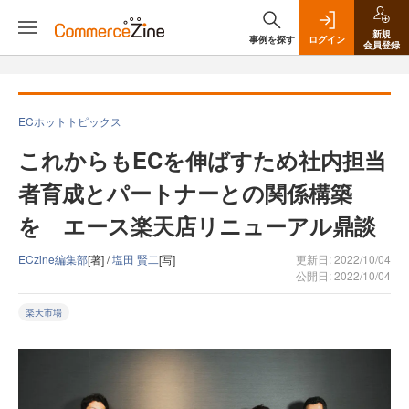
新規
事例を探す
ログイン
会員登録
ECホットトピックス
これからもECを伸ばすため社内担当
者育成とパートナーとの関係構築
を エース楽天店リニューアル鼎談
ECzine編集部
[著] /
塩田 賢二
[写]
更新日: 2022/10/04
公開日: 2022/10/04
楽天市場