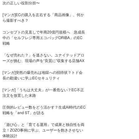
次の正しい役割分担〜
[マンガ]ECの購入を左右する「商品画像」、何か
ら撮影すべき？
コンセプトの見直しで年商20億円規模へ 急成長
中の「セルフレジ専用エコバッグORIBA」のEC
戦略
「なぜ売れた？」を逃さない。ユナイテッドアロ
ーズが挑む、現場の声を“良質に”収集する店舗AX
[マンガ]突然の爆売れは地獄への招待状？トド会
長の勘違いに学ぶECセキュリティ
[マンガ]「うちは大丈夫」が一番危ない？EC不正
注文を放置した末路
圧倒的レビュー数をどう活かす？生成AI時代のEC
戦略を「and ST」が語る
「遊び心」と「育てる運用」で成果と独自性を両
立！ZOZO事例に学ぶ、ユーザーを飽きさせない
体験設計