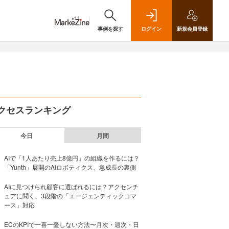
事例を探す
ログイン
新規
会員登録
クセスランキング
今日
月間
AIで「1人あたり売上8億円」の組織を作るには？
「Yunth」展開のAiロボティクス、急成長の裏側
AIに見つけられ顧客に選ばれるには？アクセンチ
ュアに聞く、3段階の「エージェンティックコマ
ース」対応
ECのKPIで一喜一憂しない方法〜月次・週次・日