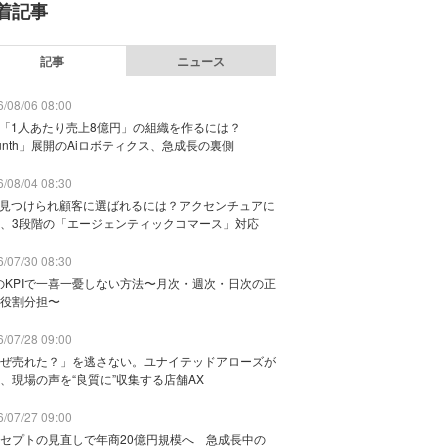
着記事
記事
ニュース
/08/06 08:00
で「1人あたり売上8億円」の組織を作るには？
unth」展開のAiロボティクス、急成長の裏側
/08/04 08:30
に見つけられ顧客に選ばれるには？アクセンチュアに
、3段階の「エージェンティックコマース」対応
/07/30 08:30
のKPIで一喜一憂しない方法〜月次・週次・日次の正
役割分担〜
/07/28 09:00
ぜ売れた？」を逃さない。ユナイテッドアローズが
、現場の声を“良質に”収集する店舗AX
/07/27 09:00
セプトの見直しで年商20億円規模へ 急成長中の