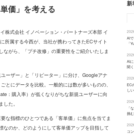
新
客単価」を考える
イ株式会社 イノベーション・パートナーズ本部 イ
2026
AI
プに所属する今西が、当社が携わってきたECサイト
「Y
しながら、「プチ改修」の重要性をご紹介いたしま
2026
AI
聞く
ユーザー」と「リピーター」に分け、Googleアナ
2026
トごとにデータを比較。一般的には数が多いものの、
EC
しい
on Rate：購入率）が低くなりがちな新規ユーザーに向
2026
ました。
「な
挑む
要な指標のひとつである「客単価」に焦点を当てま
2026
標なのか、どのようにして客単価アップを目指して
コン