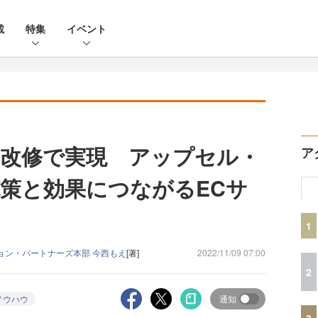
載
特集
イベント
改修で実現 アップセル・
ア
策と効果につながるECサ
1
ョン・パートナーズ本部 今西もえ
[著]
2022/11/09 07:00
2
ノウハウ
通知
3