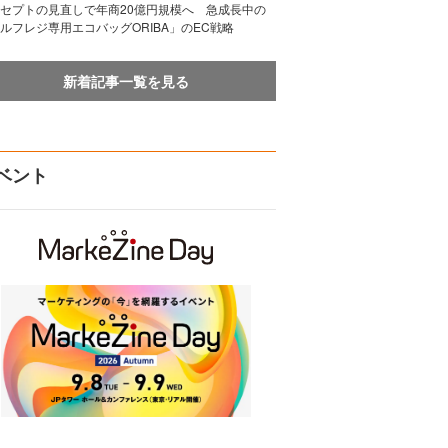
セプトの見直しで年商20億円規模へ 急成長中の
ルフレジ専用エコバッグORIBA」のEC戦略
新着記事一覧を見る
ベント