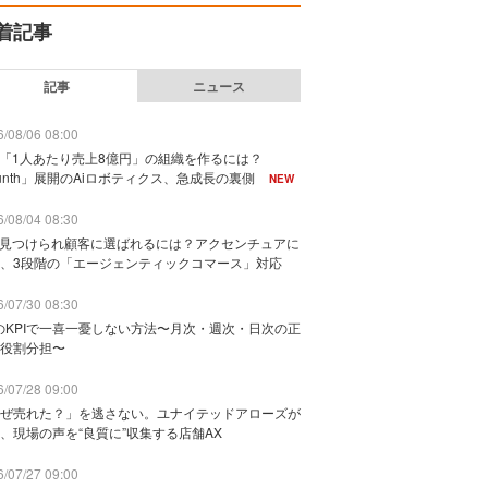
着記事
記事
ニュース
/08/06 08:00
で「1人あたり売上8億円」の組織を作るには？
unth」展開のAiロボティクス、急成長の裏側
NEW
/08/04 08:30
に見つけられ顧客に選ばれるには？アクセンチュアに
、3段階の「エージェンティックコマース」対応
/07/30 08:30
のKPIで一喜一憂しない方法〜月次・週次・日次の正
役割分担〜
/07/28 09:00
ぜ売れた？」を逃さない。ユナイテッドアローズが
、現場の声を“良質に”収集する店舗AX
/07/27 09:00