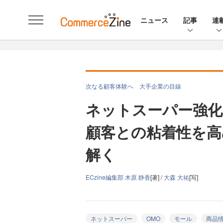
ニュース
記事
連
次なる顧客体験へ 大手企業の目線
ネットスーパー強
顧客との粘着性を高
解く
ECzine編集部 木原 静香
[著] /
大森 大祐
[写]
ネットスーパー
OMO
モール
商品