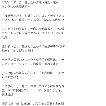
ECのKPIで一喜一憂しない方法〜月次・週次・日
次の正しい役割分担〜
「なぜ売れた？」を逃さない。ユナイテッドアロ
ーズが挑む、現場の声を“良質に”収集する店舗AX
コンセプトの見直しで年商20億円規模へ 急成長
中の「セルフレジ専用エコバッグORIBA」のEC
戦略
圧倒的レビュー数をどう活かす？生成AI時代のEC
戦略を「and ST」が語る
ベテラン店員のノウハウをAI活用で標準化。ホー
ムセンター「グッデイ」の現場主義AI実装術
[マンガ]ECの購入を左右する「商品画像」、何か
ら撮影すべき？
「遊び心」と「育てる運用」で成果と独自性を両
立！ZOZO事例に学ぶ、ユーザーを飽きさせない
体験設計
楽天市場「AI-nization」の現在地：業務を劇的削