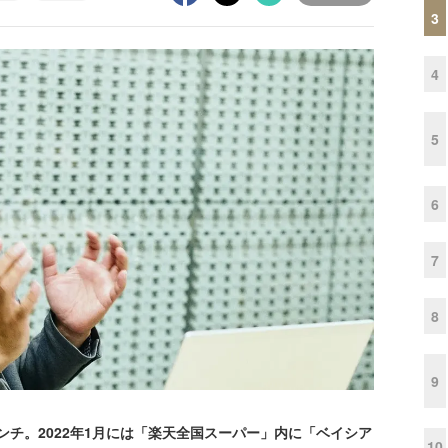
3
4
5
6
7
8
9
ンチ。2022年1月には「楽天全国スーパー」内に「ベイシア
10