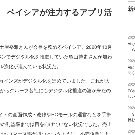
新
年 ベイシアが注力するアプリ活
2026
AI
土屋裕雅さんが会長を務めるベイシア。2020年10月
「Y
ャパンでデジタル化を推進していた亀山博史さんが加わ
2026
ル強化が進んでいる状況だ。
AI
聞く
カインズがデジタル化を進めていました。これが大
2026
頃からグループ各社にもデジタル化推進の波が来たの
EC
しい
2026
イトの画面作成・改修やECモールの運営などを手掛
「な
挑む
Cの利益率までは目を向けていない状況でした。売上
2026
はe-コマース部が持つというように、小売企業によ