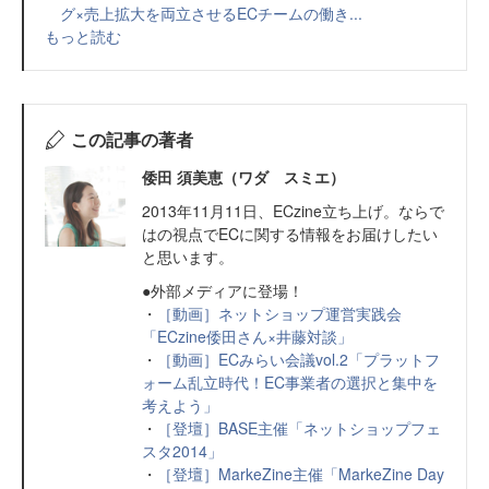
グ×売上拡大を両立させるECチームの働き...
もっと読む
この記事の著者
倭田 須美恵（ワダ スミエ）
2013年11月11日、ECzine立ち上げ。ならで
はの視点でECに関する情報をお届けしたい
と思います。
●外部メディアに登場！
・
［動画］ネットショップ運営実践会
「ECzine倭田さん×井藤対談」
・
［動画］ECみらい会議vol.2「プラットフ
ォーム乱立時代！EC事業者の選択と集中を
考えよう」
・
［登壇］BASE主催「ネットショップフェ
スタ2014」
・
［登壇］MarkeZine主催「MarkeZine Day