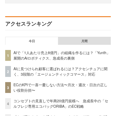
アクセスランキング
今日
月間
AIで「1人あたり売上8億円」の組織を作るには？「Yunth」
1
展開のAiロボティクス、急成長の裏側
AIに見つけられ顧客に選ばれるには？アクセンチュアに聞
2
く、3段階の「エージェンティックコマース」対応
ECのKPIで一喜一憂しない方法〜月次・週次・日次の正し
3
い役割分担〜
コンセプトの見直しで年商20億円規模へ 急成長中の「セ
4
ルフレジ専用エコバッグORIBA」のEC戦略