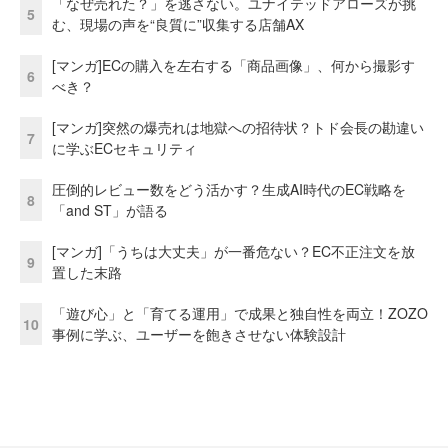
「なぜ売れた？」を逃さない。ユナイテッドアローズが挑
5
む、現場の声を“良質に”収集する店舗AX
[マンガ]ECの購入を左右する「商品画像」、何から撮影す
6
べき？
[マンガ]突然の爆売れは地獄への招待状？トド会長の勘違い
7
に学ぶECセキュリティ
圧倒的レビュー数をどう活かす？生成AI時代のEC戦略を
8
「and ST」が語る
[マンガ]「うちは大丈夫」が一番危ない？EC不正注文を放
9
置した末路
「遊び心」と「育てる運用」で成果と独自性を両立！ZOZO
10
事例に学ぶ、ユーザーを飽きさせない体験設計