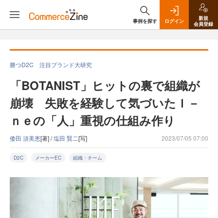
新規
事例を探す
ログイン
会員登録
勝つD2C 注目ブランド大研究
「BOTANIST」ヒットの裏で組織が
崩壊 失敗を経験して気づいたＩ－
ｎｅの「人」重視の仕組み作り
倭田 須美恵
[著] /
塩田 賢二
[写]
2023/07/05 07:00
D2C
メーカーEC
組織・チーム