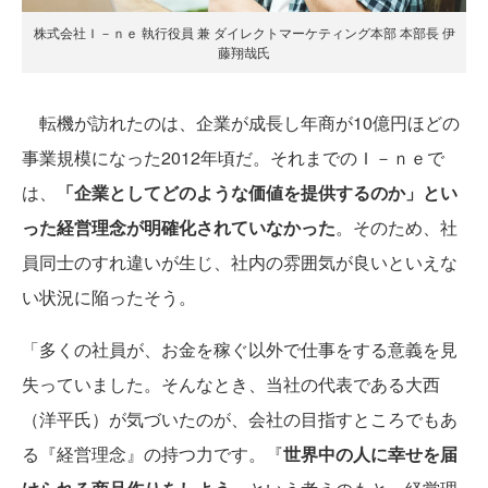
株式会社Ｉ－ｎｅ 執行役員 兼 ダイレクトマーケティング本部 本部長 伊
藤翔哉氏
転機が訪れたのは、企業が成長し年商が10億円ほどの
事業規模になった2012年頃だ。それまでのＩ－ｎｅで
は、
「企業としてどのような価値を提供するのか」とい
った経営理念が明確化されていなかった
。そのため、社
員同士のすれ違いが生じ、社内の雰囲気が良いといえな
い状況に陥ったそう。
「多くの社員が、お金を稼ぐ以外で仕事をする意義を見
失っていました。そんなとき、当社の代表である大西
（洋平氏）が気づいたのが、会社の目指すところでもあ
る『経営理念』の持つ力です。『
世界中の人に幸せを届