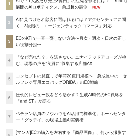
AIで「1人あたり売上8億円」の組織を作るには？「Yunth」
1
展開のAiロボティクス、急成長の裏側
NEW
AIに見つけられ顧客に選ばれるには？アクセンチュアに聞
2
く、3段階の「エージェンティックコマース」対応
ECのKPIで一喜一憂しない方法〜月次・週次・日次の正し
3
い役割分担〜
「なぜ売れた？」を逃さない。ユナイテッドアローズが挑
4
む、現場の声を“良質に”収集する店舗AX
コンセプトの見直しで年商20億円規模へ 急成長中の「セ
5
ルフレジ専用エコバッグORIBA」のEC戦略
圧倒的レビュー数をどう活かす？生成AI時代のEC戦略を
6
「and ST」が語る
ベテラン店員のノウハウをAI活用で標準化。ホームセンタ
7
ー「グッデイ」の現場主義AI実装術
[マンガ]ECの購入を左右する「商品画像」、何から撮影す
8