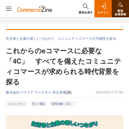
新規
事例を探す
ログイン
会員登録
生活者と企業の新しいつながり コミュニティコマースの可能性を探る
これからのeコマースに必要な
「4C」 すべてを備えたコミュニテ
ィコマースが求められる時代背景を
探る
株式会社リワイア マーケター 舟久保竜
[著]
2024/05/17 07:00
コミュニティ
EC／通販
顧客体験（CX）