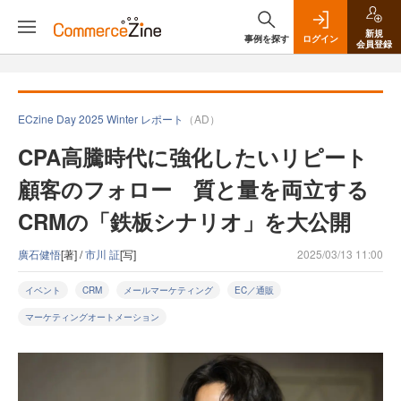
新規
事例を探す
ログイン
会員登録
ECzine Day 2025 Winter レポート
（AD）
CPA高騰時代に強化したいリピート
顧客のフォロー 質と量を両立する
CRMの「鉄板シナリオ」を大公開
廣石健悟
[著] /
市川 証
[写]
2025/03/13 11:00
イベント
CRM
メールマーケティング
EC／通販
マーケティングオートメーション