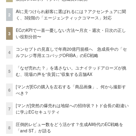
AIに見つけられ顧客に選ばれるには？アクセンチュアに聞
2
く、3段階の「エージェンティックコマース」対応
ECのKPIで一喜一憂しない方法〜月次・週次・日次の正し
3
い役割分担〜
コンセプトの見直しで年商20億円規模へ 急成長中の「セ
4
ルフレジ専用エコバッグORIBA」のEC戦略
「なぜ売れた？」を逃さない。ユナイテッドアローズが挑
5
む、現場の声を“良質に”収集する店舗AX
[マンガ]ECの購入を左右する「商品画像」、何から撮影す
6
べき？
[マンガ]突然の爆売れは地獄への招待状？トド会長の勘違い
7
に学ぶECセキュリティ
圧倒的レビュー数をどう活かす？生成AI時代のEC戦略を
8
「and ST」が語る