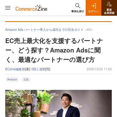
新規
事例を探す
ログイン
会員登録
Amazon Ads パートナー導入から成功までの完全ガイド
（AD）
EC売上最大化を支援するパートナ
ー、どう探す？Amazon Adsに聞
く、最適なパートナーの選び方
ECzine編集部
[著] /
関口 達朗
[写]
2025/12/05 11:00
Amazon
広告