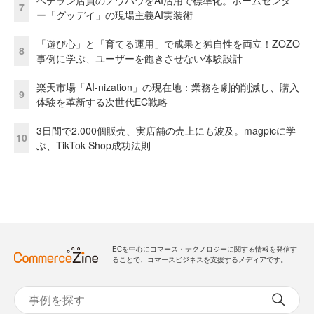
7
ー「グッデイ」の現場主義AI実装術
「遊び心」と「育てる運用」で成果と独自性を両立！ZOZO
8
事例に学ぶ、ユーザーを飽きさせない体験設計
楽天市場「AI-nization」の現在地：業務を劇的削減し、購入
9
体験を革新する次世代EC戦略
3日間で2.000個販売、実店舗の売上にも波及。magpicに学
10
ぶ、TikTok Shop成功法則
ECを中心にコマース・テクノロジーに関する情報を発信す
ることで、コマースビジネスを支援するメディアです。