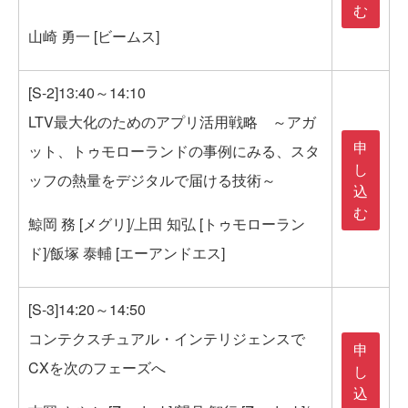
む
山崎 勇一 [ビームス]
[S-2]13:40～14:10
LTV最大化のためのアプリ活用戦略 ～アガ
申
ット、トゥモローランドの事例にみる、スタ
し
ッフの熱量をデジタルで届ける技術～
込
む
鯨岡 務 [メグリ]/上田 知弘 [トゥモローラン
ド]/飯塚 泰輔 [エーアンドエス]
[S-3]14:20～14:50
コンテクスチュアル・インテリジェンスで
申
CXを次のフェーズへ
し
込