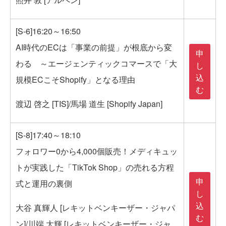
[S-6]16:20～16:50
AI時代のECは「事業の前提」が根底から変
申
わる ～エージェンティックコマースで「大
し
込
規模ECこそShopify」となる理由
む
渡辺 啓之 [TIS]/馬場 道生 [Shopify Japan]
[S-8]17:40～18:10
フォロワー0から4,000個販売！メディキュッ
トが実践した「TikTok Shop」の売れる方程
申
式と運用の裏側
し
込
大谷 真輝人 [レキットベンキーザー・ジャパ
む
ン]/川端 大輝 [レキットベンキーザー・ジャ