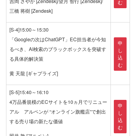
吉岡 さやか [Zendesk]/望月 智行 [Zendesk]/
む
三橋 将樹 [Zendesk]
[S-4]15:00～15:30
「Googleの次はChatGPT」EC担当者が今知
申
るべき、AI検索のブラックボックスを突破す
し
込
る具体的解決策
む
黄 天龍 [ギャプライズ]
[S-5]15:40～16:10
4万品番規模のECサイトを10ヵ月でリニュー
申
アル アルペンが “オンライン旗艦店”で創出
し
込
する売り場の新たな価値
む
照井 敦 [アルペン]