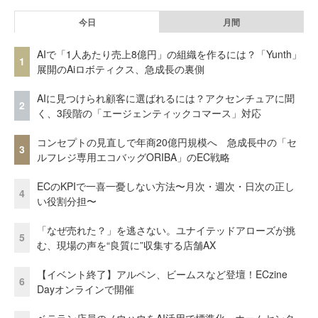
今日
月間
AIで「1人あたり売上8億円」の組織を作るには？「Yunth」
1
展開のAiロボティクス、急成長の裏側
AIに見つけられ顧客に選ばれるには？アクセンチュアに聞
2
く、3段階の「エージェンティックコマース」対応
コンセプトの見直しで年商20億円規模へ 急成長中の「セ
3
ルフレジ専用エコバッグORIBA」のEC戦略
ECのKPIで一喜一憂しない方法〜月次・週次・日次の正し
4
い役割分担〜
「なぜ売れた？」を逃さない。ユナイテッドアローズが挑
5
む、現場の声を“良質に”収集する店舗AX
【イベント終了】アルペン、ビームスなど登壇！ECzine
6
Dayオンラインで開催
ベテラン店員のノウハウをAI活用で標準化。ホームセンタ