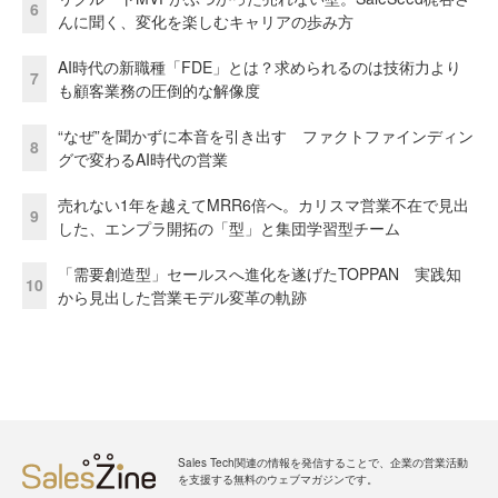
6
んに聞く、変化を楽しむキャリアの歩み方
AI時代の新職種「FDE」とは？求められるのは技術力より
7
も顧客業務の圧倒的な解像度
“なぜ”を聞かずに本音を引き出す ファクトファインディン
8
グで変わるAI時代の営業
売れない1年を越えてMRR6倍へ。カリスマ営業不在で見出
9
した、エンプラ開拓の「型」と集団学習型チーム
「需要創造型」セールスへ進化を遂げたTOPPAN 実践知
10
から見出した営業モデル変革の軌跡
Sales Tech関連の情報を発信することで、企業の営業活動
を支援する無料のウェブマガジンです。