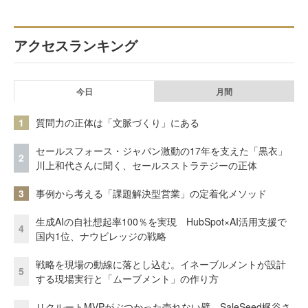
アクセスランキング
今日
月間
1
質問力の正体は「文脈づくり」にある
セールスフォース・ジャパン激動の17年を支えた「黒衣」
2
川上和代さんに聞く、セールスストラテジーの正体
3
事例から考える「課題解決型営業」の定着化メソッド
生成AIの自社想起率100％を実現 HubSpot×AI活用支援で
4
国内1位、ナウビレッジの戦略
戦略を現場の動線に落とし込む。イネーブルメントが設計
5
する現場実行と「ムーブメント」の作り方
リクルートMVPがぶつかった売れない壁。SaleSeed梶谷さ