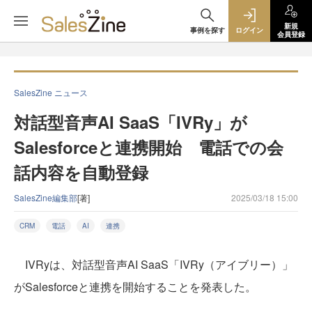
新規
事例を探す
ログイン
会員登録
SalesZine ニュース
対話型音声AI SaaS「IVRy」が
Salesforceと連携開始 電話での会
話内容を自動登録
SalesZine編集部
[著]
2025/03/18 15:00
CRM
電話
AI
連携
IVRyは、対話型音声AI SaaS「IVRy（アイブリー）」
がSalesforceと連携を開始することを発表した。