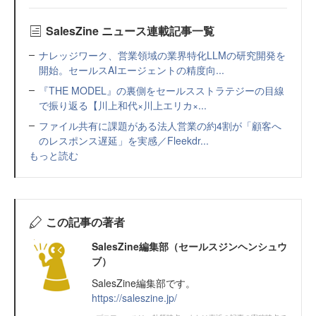
SalesZine ニュース連載記事一覧
ナレッジワーク、営業領域の業界特化LLMの研究開発を
開始。セールスAIエージェントの精度向...
『THE MODEL』の裏側をセールスストラテジーの目線
で振り返る【川上和代×川上エリカ×...
ファイル共有に課題がある法人営業の約4割が「顧客へ
のレスポンス遅延」を実感／Fleekdr...
もっと読む
この記事の著者
SalesZine編集部（セールスジンヘンシュウ
ブ）
SalesZine編集部です。
https://saleszine.jp/