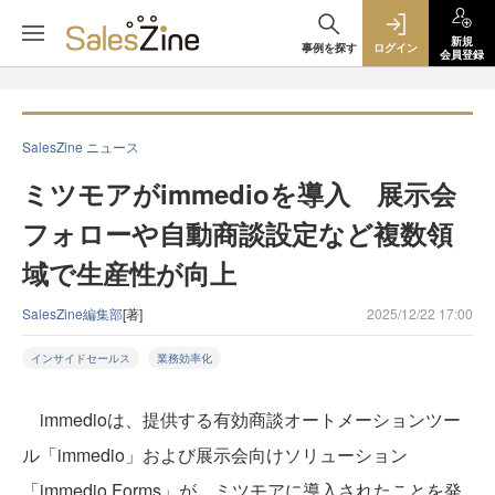
新規
事例を探す
ログイン
会員登録
SalesZine ニュース
ミツモアがimmedioを導入 展示会
フォローや自動商談設定など複数領
域で生産性が向上
SalesZine編集部
[著]
2025/12/22 17:00
インサイドセールス
業務効率化
immedioは、提供する有効商談オートメーションツー
ル「immedio」および展示会向けソリューション
「immedio Forms」が、ミツモアに導入されたことを発