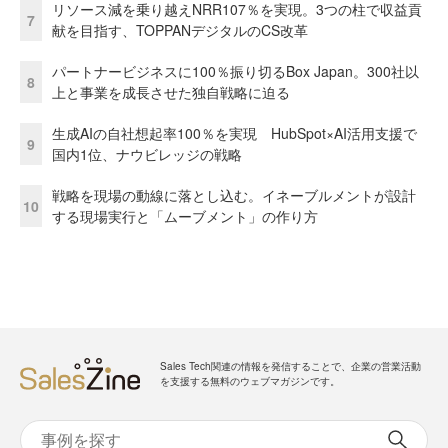
リソース減を乗り越えNRR107％を実現。3つの柱で収益貢
7
献を目指す、TOPPANデジタルのCS改革
パートナービジネスに100％振り切るBox Japan。300社以
8
上と事業を成長させた独自戦略に迫る
生成AIの自社想起率100％を実現 HubSpot×AI活用支援で
9
国内1位、ナウビレッジの戦略
戦略を現場の動線に落とし込む。イネーブルメントが設計
10
する現場実行と「ムーブメント」の作り方
Sales Tech関連の情報を発信することで、企業の営業活動
を支援する無料のウェブマガジンです。