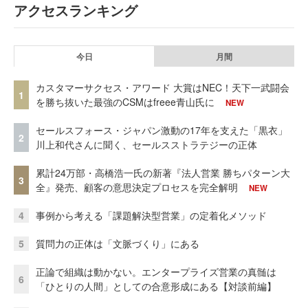
アクセスランキング
今日
月間
カスタマーサクセス・アワード 大賞はNEC！天下一武闘会
1
を勝ち抜いた最強のCSMはfreee青山氏に
NEW
セールスフォース・ジャパン激動の17年を支えた「黒衣」
2
川上和代さんに聞く、セールスストラテジーの正体
累計24万部・高橋浩一氏の新著『法人営業 勝ちパターン大
3
全』発売、顧客の意思決定プロセスを完全解明
NEW
4
事例から考える「課題解決型営業」の定着化メソッド
5
質問力の正体は「文脈づくり」にある
正論で組織は動かない。エンタープライズ営業の真髄は
6
「ひとりの人間」としての合意形成にある【対談前編】