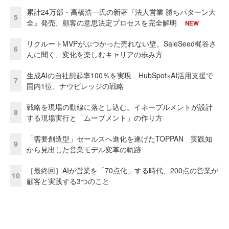
累計24万部・高橋浩一氏の新著『法人営業 勝ちパターン大
5
全』発売、顧客の意思決定プロセスを完全解明
NEW
リクルートMVPがぶつかった売れない壁。SaleSeed梶谷さ
6
んに聞く、変化を楽しむキャリアの歩み方
生成AIの自社想起率100％を実現 HubSpot×AI活用支援で
7
国内1位、ナウビレッジの戦略
戦略を現場の動線に落とし込む。イネーブルメントが設計
8
する現場実行と「ムーブメント」の作り方
「需要創造型」セールスへ進化を遂げたTOPPAN 実践知
9
から見出した営業モデル変革の軌跡
［最終回］AIが営業を「70点化」する時代、200点の営業が
10
顧客と実践する3つのこと