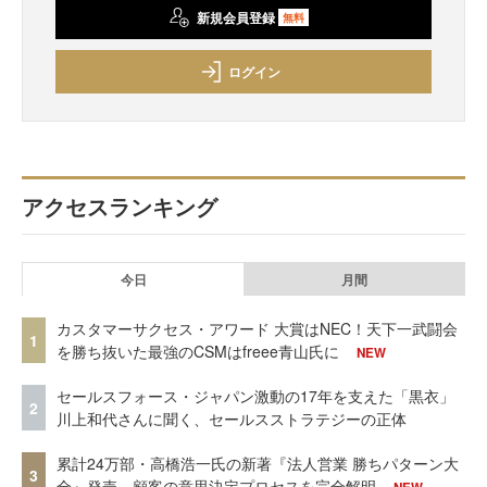
新規会員登録
無料
ログイン
アクセスランキング
今日
月間
カスタマーサクセス・アワード 大賞はNEC！天下一武闘会
1
を勝ち抜いた最強のCSMはfreee青山氏に
NEW
セールスフォース・ジャパン激動の17年を支えた「黒衣」
2
川上和代さんに聞く、セールスストラテジーの正体
累計24万部・高橋浩一氏の新著『法人営業 勝ちパターン大
3
全』発売、顧客の意思決定プロセスを完全解明