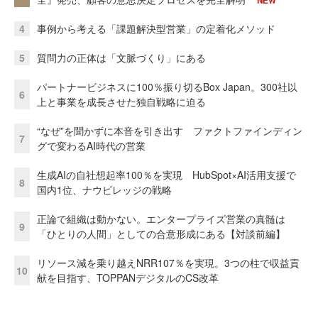
NEW
4
事例から考える「課題解決型営業」の定着化メソッド
5
質問力の正体は「文脈づくり」にある
パートナービジネスに100％振り切るBox Japan。300社以
6
上と事業を成長させた独自戦略に迫る
“なぜ”を聞かずに本音を引き出す ファクトファインディン
7
グで変わるAI時代の営業
生成AIの自社想起率100％を実現 HubSpot×AI活用支援で
8
国内1位、ナウビレッジの戦略
正論で組織は動かない。エンタープライズ営業の真髄は
9
「ひとりの人間」としての合意形成にある【対談前編】
リソース減を乗り越えNRR107％を実現。3つの柱で収益貢
10
献を目指す、TOPPANデジタルのCS改革