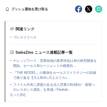
プッシュ通知を受け取る
関連リンク
プレスリリース
SalesZine ニュース連載記事一覧
ナレッジワーク、営業領域の業界特化LLMの研究開発を
開始。セールスAIエージェントの精度向...
『THE MODEL』の裏側をセールスストラテジーの目線
で振り返る【川上和代×川上エリカ×...
ファイル共有に課題がある法人営業の約4割が「顧客へ
のレスポンス遅延」を実感／Fleekdr...
もっと読む