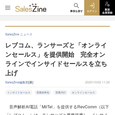
新規
事例を探す
ログイン
会員登録
SalesZine ニュース
レブコム、ランサーズと「オンライ
ンセールス」を提供開始 完全オン
ラインでインサイドセールスを立ち
上げ
SalesZine編集部
[著]
2020/10/02 11:30
インサイドセールス
営業効率化
営業代行
オンラインセールス
音声解析AI電話「MiiTel」を提供するRevComm（以下
「レブコム」）は、ランサーズと業務提携し、インサイ