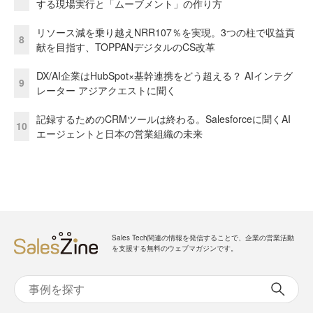
する現場実行と「ムーブメント」の作り方
リソース減を乗り越えNRR107％を実現。3つの柱で収益貢
8
献を目指す、TOPPANデジタルのCS改革
DX/AI企業はHubSpot×基幹連携をどう超える？ AIインテグ
9
レーター アジアクエストに聞く
記録するためのCRMツールは終わる。Salesforceに聞くAI
10
エージェントと日本の営業組織の未来
Sales Tech関連の情報を発信することで、企業の営業活動
を支援する無料のウェブマガジンです。