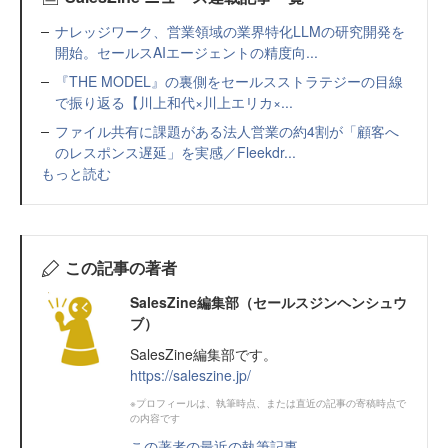
ナレッジワーク、営業領域の業界特化LLMの研究開発を
開始。セールスAIエージェントの精度向...
『THE MODEL』の裏側をセールスストラテジーの目線
で振り返る【川上和代×川上エリカ×...
ファイル共有に課題がある法人営業の約4割が「顧客へ
のレスポンス遅延」を実感／Fleekdr...
もっと読む
この記事の著者
SalesZine編集部（セールスジンヘンシュウ
ブ）
SalesZine編集部です。
https://saleszine.jp/
※プロフィールは、執筆時点、または直近の記事の寄稿時点で
の内容です
この著者の最近の執筆記事