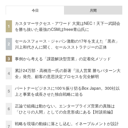
今日
月間
カスタマーサクセス・アワード 大賞はNEC！天下一武闘会
1
を勝ち抜いた最強のCSMはfreee青山氏に
セールスフォース・ジャパン激動の17年を支えた「黒衣」
2
川上和代さんに聞く、セールスストラテジーの正体
3
事例から考える「課題解決型営業」の定着化メソッド
累計24万部・高橋浩一氏の新著『法人営業 勝ちパターン大
4
全』発売、顧客の意思決定プロセスを完全解明
パートナービジネスに100％振り切るBox Japan。300社以
5
上と事業を成長させた独自戦略に迫る
正論で組織は動かない。エンタープライズ営業の真髄は
6
「ひとりの人間」としての合意形成にある【対談前編】
戦略を現場の動線に落とし込む。イネーブルメントが設計
7