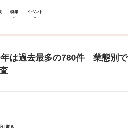
載
特集
イベント
20年は過去最多の780件 業態別
調査
受け取る