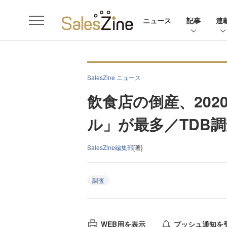
ニュース
記事
連
SalesZine ニュース
飲食店の倒産、20
ル」が最多／TDB
SalesZine編集部
[著]
調査
WEB用を表示
プッシュ通知を