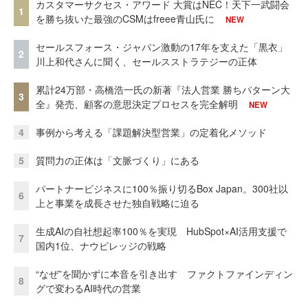
カスタマーサクセス・アワード 大賞はNEC！天下一武闘会
1
を勝ち抜いた最強のCSMはfreee青山氏に
NEW
セールスフォース・ジャパン激動の17年を支えた「黒衣」
2
川上和代さんに聞く、セールスストラテジーの正体
累計24万部・高橋浩一氏の新著『法人営業 勝ちパターン大
3
全』発売、顧客の意思決定プロセスを完全解明
NEW
4
事例から考える「課題解決型営業」の定着化メソッド
5
質問力の正体は「文脈づくり」にある
パートナービジネスに100％振り切るBox Japan。300社以
6
上と事業を成長させた独自戦略に迫る
生成AIの自社想起率100％を実現 HubSpot×AI活用支援で
7
国内1位、ナウビレッジの戦略
“なぜ”を聞かずに本音を引き出す ファクトファインディン
8
グで変わるAI時代の営業