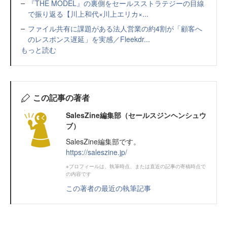
『THE MODEL』の裏側をセールスストラテジーの目線
で振り返る【川上和代×川上エリカ×...
ファイル共有に課題がある法人営業の約4割が「顧客へ
のレスポンス遅延」を実感／Fleekdr...
もっと読む
この記事の著者
SalesZine編集部（セールスジンヘンシュウ
ブ）
SalesZine編集部です。
https://saleszine.jp/
※プロフィールは、執筆時点、または直近の記事の寄稿時点で
の内容です
この著者の最近の執筆記事