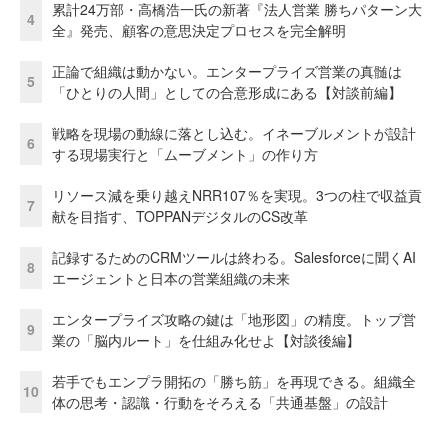
累計24万部・高橋浩一氏の新著『法人営業 勝ちパターン大
4
全』発売、顧客の意思決定プロセスを完全解明
正論で組織は動かない。エンタープライズ営業の真髄は
5
「ひとりの人間」としての合意形成にある【対談前編】
戦略を現場の動線に落とし込む。イネーブルメントが設計
6
する現場実行と「ムーブメント」の作り方
リソース減を乗り越えNRR107％を実現。3つの柱で収益貢
7
献を目指す、TOPPANデジタルのCS改革
記録するためのCRMツールは終わる。Salesforceに聞くAI
8
エージェントと日本の営業組織の未来
エンタープライズ攻略の鍵は「地形図」の精度。トップ営
9
業の「脳内ルート」を仕組み化せよ【対談後編】
若手でもエンプラ開拓の「勝ち筋」を再現できる。組織全
10
体の思考・認識・行動をそろえる「共通基盤」の設計