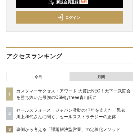
新規会員登録
無料
ログイン
アクセスランキング
今日
月間
カスタマーサクセス・アワード 大賞はNEC！天下一武闘会
1
を勝ち抜いた最強のCSMはfreee青山氏に
セールスフォース・ジャパン激動の17年を支えた「黒衣」
2
川上和代さんに聞く、セールスストラテジーの正体
3
事例から考える「課題解決型営業」の定着化メソッド