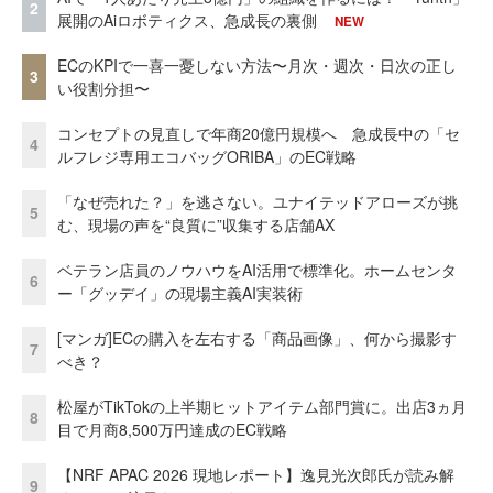
2
展開のAiロボティクス、急成長の裏側
NEW
ECのKPIで一喜一憂しない方法〜月次・週次・日次の正し
3
い役割分担〜
コンセプトの見直しで年商20億円規模へ 急成長中の「セ
4
ルフレジ専用エコバッグORIBA」のEC戦略
「なぜ売れた？」を逃さない。ユナイテッドアローズが挑
5
む、現場の声を“良質に”収集する店舗AX
ベテラン店員のノウハウをAI活用で標準化。ホームセンタ
6
ー「グッデイ」の現場主義AI実装術
[マンガ]ECの購入を左右する「商品画像」、何から撮影す
7
べき？
松屋がTikTokの上半期ヒットアイテム部門賞に。出店3ヵ月
8
目で月商8,500万円達成のEC戦略
【NRF APAC 2026 現地レポート】逸見光次郎氏が読み解
9