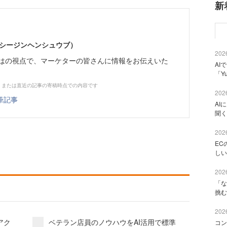
新
イーシージンヘンシュウブ）
2026
らではの視点で、マーケターの皆さんに情報をお伝えいた
AI
「Y
、または直近の記事の寄稿時点での内容です
2026
筆記事
AI
聞く
2026
EC
しい
2026
「な
挑む
2026
アク
ベテラン店員のノウハウをAI活用で標準
コン