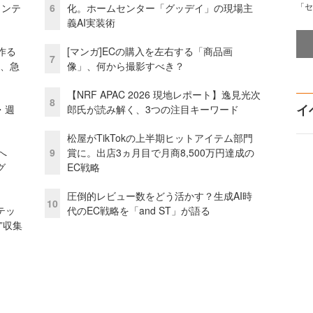
「セ
ェンテ
6
化。ホームセンター「グッデイ」の現場主
義AI実装術
作る
[マンガ]ECの購入を左右する「商品画
7
ス、急
像」、何から撮影すべき？
【NRF APAC 2026 現地レポート】逸見光次
8
イ
・週
郎氏が読み解く、3つの注目キーワード
松屋がTikTokの上半期ヒットアイテム部門
模へ
9
賞に。出店3ヵ月目で月商8,500万円達成の
グ
EC戦略
圧倒的レビュー数をどう活かす？生成AI時
10
テッ
代のEC戦略を「and ST」が語る
”収集