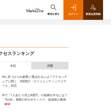
事例を探す
ログイン
新規
会員登録
クセスランキング
今日
月間
AIに見つけられ顧客に選ばれるには？アクセンチ
ュアに聞く、3段階の「エージェンティックコマ
ース」対応
AIで「1人あたり売上8億円」の組織を作るには？
「Yunth」展開のAiロボティクス、急成長の裏側
NEW