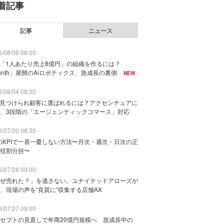
着記事
記事
ニュース
/08/06 08:00
で「1人あたり売上8億円」の組織を作るには？
unth」展開のAiロボティクス、急成長の裏側
NEW
/08/04 08:30
に見つけられ顧客に選ばれるには？アクセンチュアに
、3段階の「エージェンティックコマース」対応
/07/30 08:30
のKPIで一喜一憂しない方法〜月次・週次・日次の正
役割分担〜
/07/28 09:00
ぜ売れた？」を逃さない。ユナイテッドアローズが
、現場の声を“良質に”収集する店舗AX
/07/27 09:00
セプトの見直しで年商20億円規模へ 急成長中の