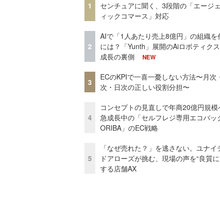
1
センチュアに聞く、3段階の「エージ
ィックコマース」対応
AIで「1人あたり売上8億円」の組織を
2
には？「Yunth」展開のAiロボティク
成長の裏側
NEW
ECのKPIで一喜一憂しない方法〜月次
3
次・日次の正しい役割分担〜
コンセプトの見直しで年商20億円規
4
急成長中の「セルフレジ専用エコバッ
ORIBA」のEC戦略
「なぜ売れた？」を逃さない。ユナイ
5
ドアローズが挑む、現場の声を“良質に
する店舗AX