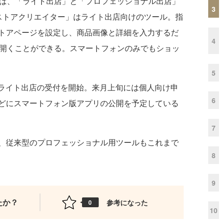
態は、「ライト出店」と「プロフェッショナル出店」
3
ストアクリエイター」はライト出店向けのツール。指
トアページを設定し、商品画像と詳細を入力するだ
4
舗を開くことができる。スマートフォンのみでもショッ
5
けライト出店の受付を開始。来月上旬には個人向け申
6
どにスマートフォン版アプリの公開を予定している
7
、従来型のプロフェッショナル用ツールもこれまで
8
9
たか？
参考になった
0
10