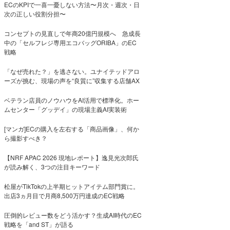
ECのKPIで一喜一憂しない方法〜月次・週次・日
次の正しい役割分担〜
コンセプトの見直しで年商20億円規模へ 急成長
中の「セルフレジ専用エコバッグORIBA」のEC
戦略
「なぜ売れた？」を逃さない。ユナイテッドアロ
ーズが挑む、現場の声を“良質に”収集する店舗AX
ベテラン店員のノウハウをAI活用で標準化。ホー
ムセンター「グッデイ」の現場主義AI実装術
[マンガ]ECの購入を左右する「商品画像」、何か
ら撮影すべき？
【NRF APAC 2026 現地レポート】逸見光次郎氏
が読み解く、3つの注目キーワード
松屋がTikTokの上半期ヒットアイテム部門賞に。
出店3ヵ月目で月商8,500万円達成のEC戦略
圧倒的レビュー数をどう活かす？生成AI時代のEC
戦略を「and ST」が語る