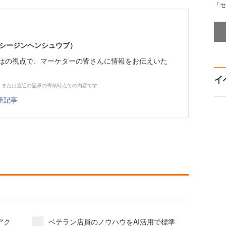
「セ
イーシージンヘンシュウブ）
らではの視点で、マーケターの皆さんに情報をお伝えいた
イ
、または直近の記事の寄稿時点での内容です
筆記事
アク
ベテラン店員のノウハウをAI活用で標準