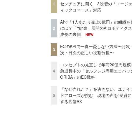
1
センチュアに聞く、3段階の「エージ
ィックコマース」対応
AIで「1人あたり売上8億円」の組織を
2
には？「Yunth」展開のAiロボティク
成長の裏側
NEW
ECのKPIで一喜一憂しない方法〜月次
3
次・日次の正しい役割分担〜
コンセプトの見直しで年商20億円規
4
急成長中の「セルフレジ専用エコバッ
ORIBA」のEC戦略
「なぜ売れた？」を逃さない。ユナイ
5
ドアローズが挑む、現場の声を“良質に
する店舗AX