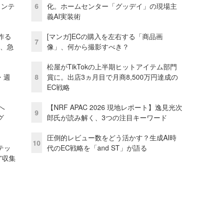
ェンテ
6
化。ホームセンター「グッデイ」の現場主
義AI実装術
作る
[マンガ]ECの購入を左右する「商品画
7
ス、急
像」、何から撮影すべき？
松屋がTikTokの上半期ヒットアイテム部門
・週
8
賞に。出店3ヵ月目で月商8,500万円達成の
EC戦略
模へ
【NRF APAC 2026 現地レポート】逸見光次
9
グ
郎氏が読み解く、3つの注目キーワード
圧倒的レビュー数をどう活かす？生成AI時
10
テッ
代のEC戦略を「and ST」が語る
”収集