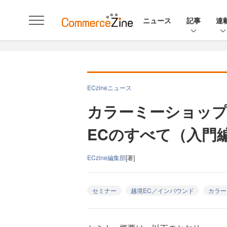
ニュース
記事
連
ECzineニュース
カラーミーショップ
ECのすべて（入門編
ECzine編集部
[著]
セミナー
越境EC／インバウンド
カラー