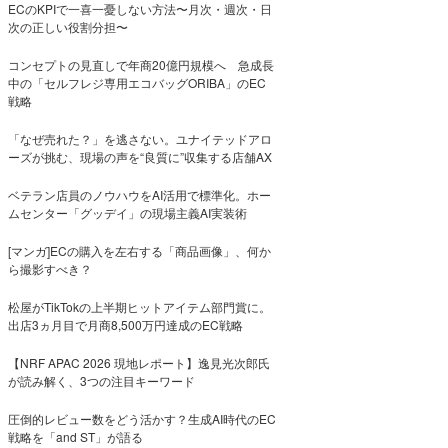
ECのKPIで一喜一憂しない方法〜月次・週次・日
次の正しい役割分担〜
コンセプトの見直しで年商20億円規模へ 急成長
中の「セルフレジ専用エコバッグORIBA」のEC
戦略
「なぜ売れた？」を逃さない。ユナイテッドアロ
ーズが挑む、現場の声を“良質に”収集する店舗AX
ベテラン店員のノウハウをAI活用で標準化。ホー
ムセンター「グッデイ」の現場主義AI実装術
[マンガ]ECの購入を左右する「商品画像」、何か
ら撮影すべき？
松屋がTikTokの上半期ヒットアイテム部門賞に。
出店3ヵ月目で月商8,500万円達成のEC戦略
【NRF APAC 2026 現地レポート】逸見光次郎氏
が読み解く、3つの注目キーワード
圧倒的レビュー数をどう活かす？生成AI時代のEC
戦略を「and ST」が語る