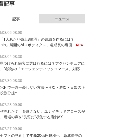
着記事
記事
ニュース
/08/06 08:00
で「1人あたり売上8億円」の組織を作るには？
unth」展開のAiロボティクス、急成長の裏側
NEW
/08/04 08:30
に見つけられ顧客に選ばれるには？アクセンチュアに
、3段階の「エージェンティックコマース」対応
/07/30 08:30
のKPIで一喜一憂しない方法〜月次・週次・日次の正
役割分担〜
/07/28 09:00
ぜ売れた？」を逃さない。ユナイテッドアローズが
、現場の声を“良質に”収集する店舗AX
/07/27 09:00
セプトの見直しで年商20億円規模へ 急成長中の