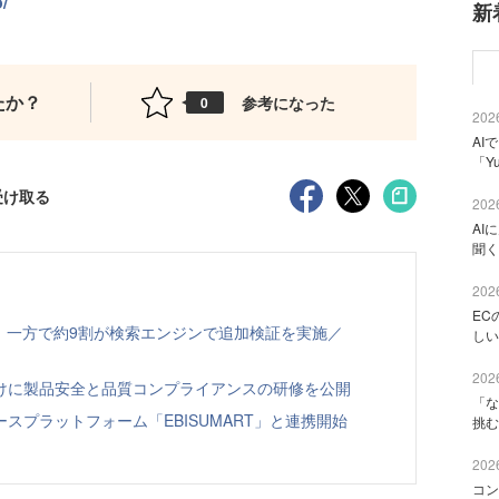
/
新
たか？
参考になった
0
2026
AI
「Y
受け取る
2026
AI
聞く
2026
EC
、一方で約9割が検索エンジンで追加検証を実施／
しい
2026
向けに製品安全と品質コンプライアンスの研修を公開
「な
スプラットフォーム「EBISUMART」と連携開始
挑む
2026
コン