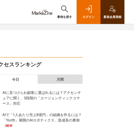
事例を探す
ログイン
新規
会員登録
クセスランキング
今日
月間
AIに見つけられ顧客に選ばれるには？アクセンチ
ュアに聞く、3段階の「エージェンティックコマ
ース」対応
AIで「1人あたり売上8億円」の組織を作るには？
「Yunth」展開のAiロボティクス、急成長の裏側
NEW