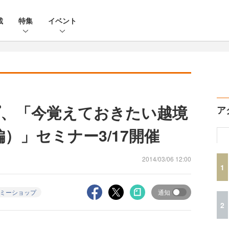
載
特集
イベント
、「今覚えておきたい越境
ア
）」セミナー3/17開催
2014/03/06 12:00
1
ミーショップ
通知
2