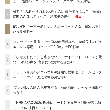
く、3段階の「エージェンティックコマース」対応
AIで「1人あたり売上8億円」の組織を作るには？「Yunth」
2
展開のAiロボティクス、急成長の裏側
NEW
ECのKPIで一喜一憂しない方法〜月次・週次・日次の正し
3
い役割分担〜
コンセプトの見直しで年商20億円規模へ 急成長中の「セ
4
ルフレジ専用エコバッグORIBA」のEC戦略
「なぜ売れた？」を逃さない。ユナイテッドアローズが挑
5
む、現場の声を“良質に”収集する店舗AX
ベテラン店員のノウハウをAI活用で標準化。ホームセンタ
6
ー「グッデイ」の現場主義AI実装術
[マンガ]ECの購入を左右する「商品画像」、何から撮影す
7
べき？
【NRF APAC 2026 現地レポート】逸見光次郎氏が読み解
8
く、3つの注目キーワード