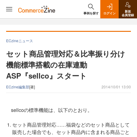
新規
事例を探す
ログイン
会員登録
ECzineニュース
セット商品管理対応＆比率振り分け
機能標準搭載の在庫連動
ASP『sellco』スタート
ECzine編集部
[著]
2014/10/01 13:00
sellcoの標準機能は、以下のとおり。
セット商品管理対応……福袋などのセット商品として
販売した場合でも、セット商品内に含まれる商品ごと