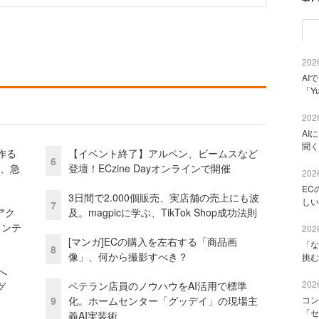
2026
AI
「Y
2026
AI
聞く
作る
【イベント終了】アルペン、ビームスなど
6
ス、急
登壇！ECzine Dayオンラインで開催
2026
EC
3日間で2.000個販売、実店舗の売上にも波
しい
7
アク
及。magpicに学ぶ、TikTok Shop成功法則
ェンテ
2026
[マンガ]ECの購入を左右する「商品画
「な
8
像」、何から撮影すべき？
挑む
模へ
2026
ベテラン店員のノウハウをAI活用で標準
グ
9
化。ホームセンター「グッデイ」の現場主
コン
「セ
義AI実装術