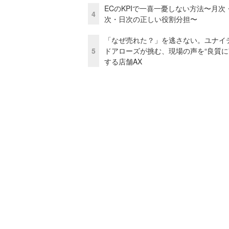
ECのKPIで一喜一憂しない方法〜月次
4
次・日次の正しい役割分担〜
「なぜ売れた？」を逃さない。ユナイ
5
ドアローズが挑む、現場の声を“良質に
する店舗AX