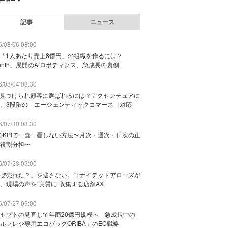
記事
ニュース
/08/06 08:00
で「1人あたり売上8億円」の組織を作るには？
unth」展開のAiロボティクス、急成長の裏側
/08/04 08:30
に見つけられ顧客に選ばれるには？アクセンチュアに
、3段階の「エージェンティックコマース」対応
/07/30 08:30
のKPIで一喜一憂しない方法〜月次・週次・日次の正
役割分担〜
/07/28 09:00
ぜ売れた？」を逃さない。ユナイテッドアローズが
、現場の声を“良質に”収集する店舗AX
/07/27 09:00
セプトの見直しで年商20億円規模へ 急成長中の
ルフレジ専用エコバッグORIBA」のEC戦略