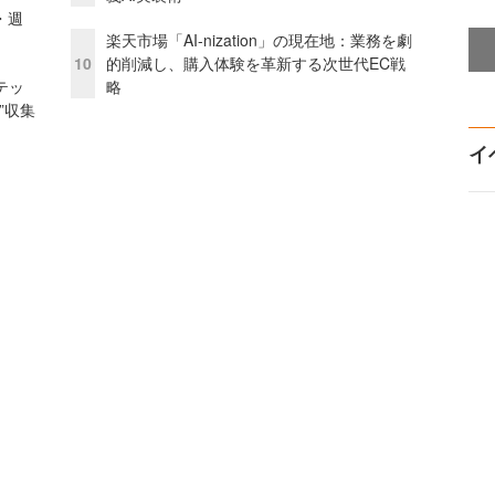
・週
楽天市場「AI-nization」の現在地：業務を劇
10
的削減し、購入体験を革新する次世代EC戦
テッ
略
”収集
イ