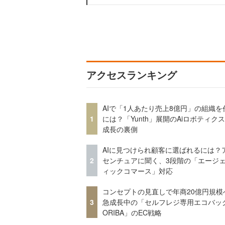
アクセスランキング
AIで「1人あたり売上8億円」の組織を
1
には？「Yunth」展開のAiロボティク
成長の裏側
AIに見つけられ顧客に選ばれるには？
2
センチュアに聞く、3段階の「エージ
ィックコマース」対応
コンセプトの見直しで年商20億円規
3
急成長中の「セルフレジ専用エコバッ
ORIBA」のEC戦略