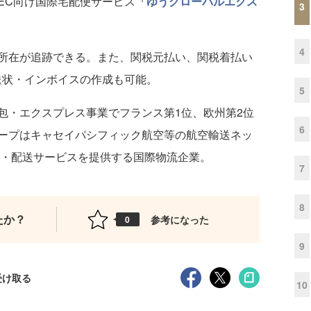
EC向け国際宅配便サービス
「ゆうグローバルエクス
3
4
所在が追跡できる。また、関税元払い、関税着払い
送状・インボイスの作成も可能。
5
・エクスプレス事業でフランス第1位、欧州第2位
6
ープはキャセイパシフィック航空等の航空輸送ネッ
送・配送サービスを提供する国際物流企業。
7
8
たか？
参考になった
0
9
受け取る
10