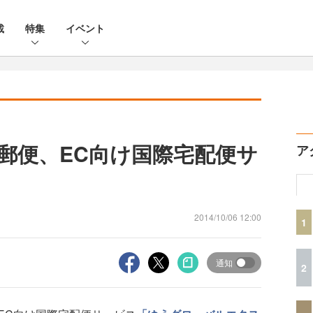
載
特集
イベント
郵便、EC向け国際宅配便サ
ア
2014/10/06 12:00
1
通知
2