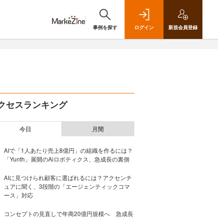
事例を探す
ログイン
新規
会員登録
クセスランキング
今日
月間
AIで「1人あたり売上8億円」の組織を作るには？
「Yunth」展開のAiロボティクス、急成長の裏側
AIに見つけられ顧客に選ばれるには？アクセンチ
ュアに聞く、3段階の「エージェンティックコマ
ース」対応
コンセプトの見直しで年商20億円規模へ 急成長