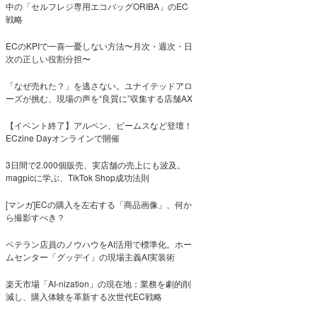
中の「セルフレジ専用エコバッグORIBA」のEC
戦略
ECのKPIで一喜一憂しない方法〜月次・週次・日
次の正しい役割分担〜
「なぜ売れた？」を逃さない。ユナイテッドアロ
ーズが挑む、現場の声を“良質に”収集する店舗AX
【イベント終了】アルペン、ビームスなど登壇！
ECzine Dayオンラインで開催
3日間で2.000個販売、実店舗の売上にも波及。
magpicに学ぶ、TikTok Shop成功法則
[マンガ]ECの購入を左右する「商品画像」、何か
ら撮影すべき？
ベテラン店員のノウハウをAI活用で標準化。ホー
ムセンター「グッデイ」の現場主義AI実装術
楽天市場「AI-nization」の現在地：業務を劇的削
減し、購入体験を革新する次世代EC戦略