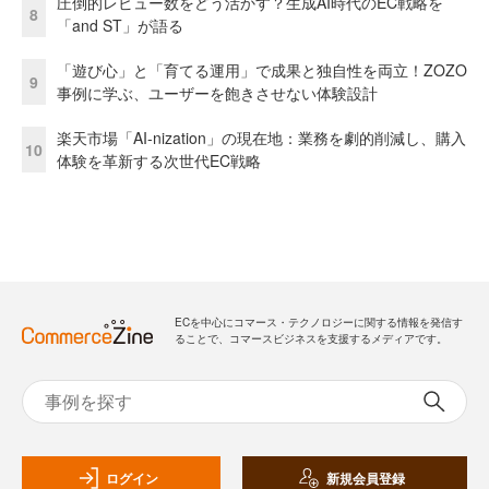
圧倒的レビュー数をどう活かす？生成AI時代のEC戦略を
8
「and ST」が語る
「遊び心」と「育てる運用」で成果と独自性を両立！ZOZO
9
事例に学ぶ、ユーザーを飽きさせない体験設計
楽天市場「AI-nization」の現在地：業務を劇的削減し、購入
10
体験を革新する次世代EC戦略
ECを中心にコマース・テクノロジーに関する情報を発信す
ることで、コマースビジネスを支援するメディアです。
ログイン
新規会員登録