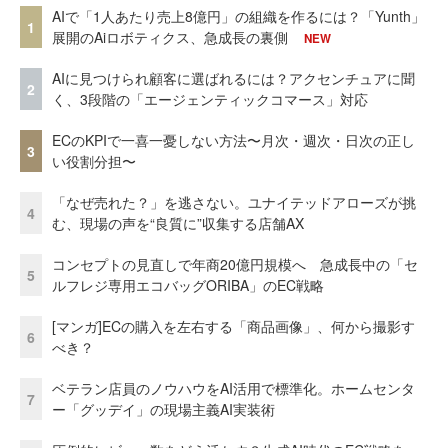
AIで「1人あたり売上8億円」の組織を作るには？「Yunth」
1
展開のAiロボティクス、急成長の裏側
NEW
AIに見つけられ顧客に選ばれるには？アクセンチュアに聞
2
く、3段階の「エージェンティックコマース」対応
ECのKPIで一喜一憂しない方法〜月次・週次・日次の正し
3
い役割分担〜
「なぜ売れた？」を逃さない。ユナイテッドアローズが挑
4
む、現場の声を“良質に”収集する店舗AX
コンセプトの見直しで年商20億円規模へ 急成長中の「セ
5
ルフレジ専用エコバッグORIBA」のEC戦略
[マンガ]ECの購入を左右する「商品画像」、何から撮影す
6
べき？
ベテラン店員のノウハウをAI活用で標準化。ホームセンタ
7
ー「グッデイ」の現場主義AI実装術