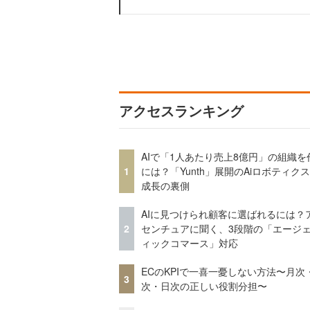
アクセスランキング
AIで「1人あたり売上8億円」の組織を
1
には？「Yunth」展開のAiロボティク
成長の裏側
AIに見つけられ顧客に選ばれるには？
2
センチュアに聞く、3段階の「エージ
ィックコマース」対応
ECのKPIで一喜一憂しない方法〜月次
3
次・日次の正しい役割分担〜