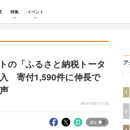
載
特集
イベント
トの「ふるさと納税トータ
ア
 寄付1,590件に伸長で
声
1
2014/10/27 11:12
2
通知
3