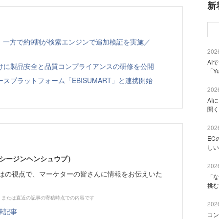
新
、一方で約9割が検索エンジンで追加検証を実施／
2026
AI
向けに製品安全と品質コンプライアンスの研修を公開
「Y
スプラットフォーム「EBISUMART」と連携開始
2026
AI
聞く
2026
EC
しい
イーシージンヘンシュウブ）
2026
らではの視点で、マーケターの皆さんに情報をお伝えいた
「な
挑む
、または直近の記事の寄稿時点での内容です
2026
筆記事
コン