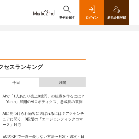
事例を探す
ログイン
新規
会員登録
クセスランキング
今日
月間
AIで「1人あたり売上8億円」の組織を作るには？
「Yunth」展開のAiロボティクス、急成長の裏側
AIに見つけられ顧客に選ばれるには？アクセンチ
ュアに聞く、3段階の「エージェンティックコマ
ース」対応
ECのKPIで一喜一憂しない方法〜月次・週次・日