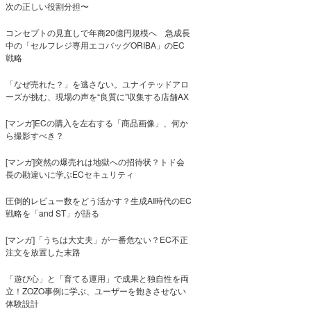
次の正しい役割分担〜
コンセプトの見直しで年商20億円規模へ 急成長
中の「セルフレジ専用エコバッグORIBA」のEC
戦略
「なぜ売れた？」を逃さない。ユナイテッドアロ
ーズが挑む、現場の声を“良質に”収集する店舗AX
[マンガ]ECの購入を左右する「商品画像」、何か
ら撮影すべき？
[マンガ]突然の爆売れは地獄への招待状？トド会
長の勘違いに学ぶECセキュリティ
圧倒的レビュー数をどう活かす？生成AI時代のEC
戦略を「and ST」が語る
[マンガ]「うちは大丈夫」が一番危ない？EC不正
注文を放置した末路
「遊び心」と「育てる運用」で成果と独自性を両
立！ZOZO事例に学ぶ、ユーザーを飽きさせない
体験設計