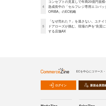
コンセプトの見直しで年商20億円規
4
急成長中の「セルフレジ専用エコバッ
ORIBA」のEC戦略
「なぜ売れた？」を逃さない。ユナイ
5
ドアローズが挑む、現場の声を“良質に
する店舗AX
ECを中心にコマース
ログイン
新規会員登
MarkeZine
SalesZine