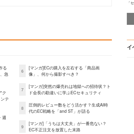
「セ
イ
作る
[マンガ]ECの購入を左右する「商品画
6
ス、急
像」、何から撮影すべき？
[マンガ]突然の爆売れは地獄への招待状？ト
7
アク
ド会長の勘違いに学ぶECセキュリティ
ェンテ
圧倒的レビュー数をどう活かす？生成AI時
8
代のEC戦略を「and ST」が語る
・週
[マンガ]「うちは大丈夫」が一番危ない？
9
EC不正注文を放置した末路