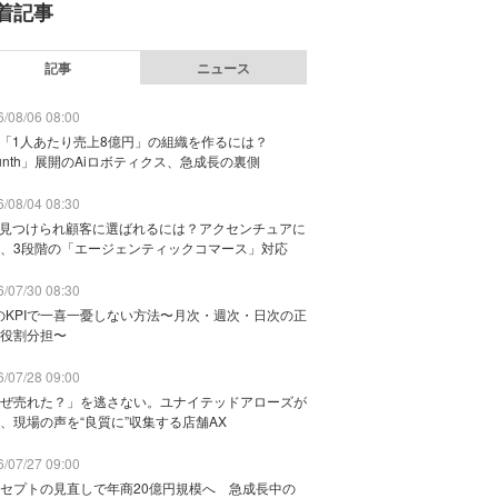
着記事
記事
ニュース
/08/06 08:00
で「1人あたり売上8億円」の組織を作るには？
unth」展開のAiロボティクス、急成長の裏側
/08/04 08:30
に見つけられ顧客に選ばれるには？アクセンチュアに
、3段階の「エージェンティックコマース」対応
/07/30 08:30
のKPIで一喜一憂しない方法〜月次・週次・日次の正
役割分担〜
/07/28 09:00
ぜ売れた？」を逃さない。ユナイテッドアローズが
、現場の声を“良質に”収集する店舗AX
/07/27 09:00
セプトの見直しで年商20億円規模へ 急成長中の