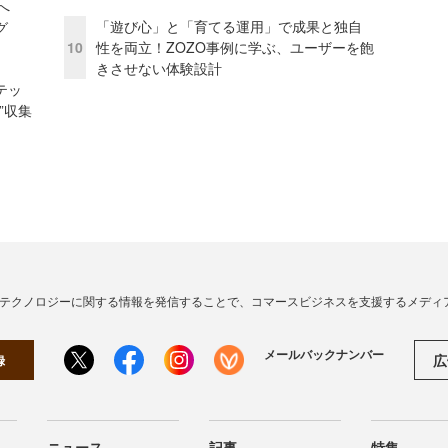
模へ
「遊び心」と「育てる運用」で成果と独自
グ
10
性を両立！ZOZO事例に学ぶ、ユーザーを飽
きさせない体験設計
テッ
”収集
・テクノロジーに関する情報を発信することで、コマースビジネスを支援するメディ
メールバックナンバー
広
録
ニュース
記事
特集